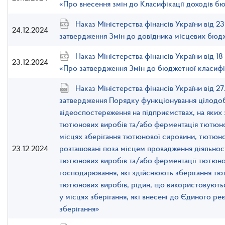
«Про внесення змін до Класифікації доходів б
Наказ Міністерства фінансів України від 2
24.12.2024
затвердження Змін до довідника місцевих бюд
Наказ Міністерства фінансів України від 1
23.12.2024
«Про затвердження Змін до бюджетної класифі
Наказ Міністерства фінансів України від 2
затвердження Порядку функціонування цілодо
відеоспостереження на підприємствах, на яких
тютюнових виробів та/або ферментація тютюнов
місцях зберігання тютюнової сировини, тютюнов
23.12.2024
розташовані поза місцем провадження діяльнос
тютюнових виробів та/або ферментації тютюнов
господарювання, які здійснюють зберігання тю
тютюнових виробів, рідин, що використовуютьс
у місцях зберігання, які внесені до Єдиного ре
зберігання»