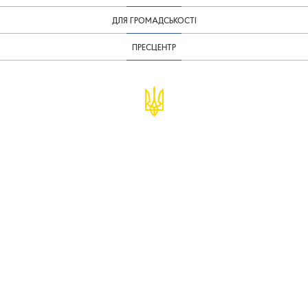
ДЛЯ ГРОМАДСЬКОСТІ
ПРЕСЦЕНТР
© Міністерство фінансів України
infomf@minfin.gov.ua
presa@minfin.gov.ua
+38 (044) 201-56-30
Урядова "гаряча лінія" 1545
Повідомити про корупцію