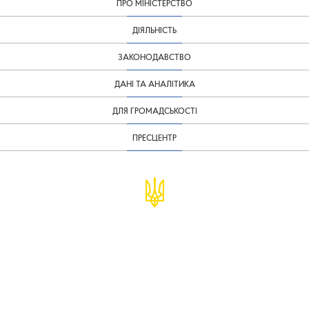
ПРО МІНІСТЕРСТВО
ДІЯЛЬНІСТЬ
ЗАКОНОДАВСТВО
ДАНІ ТА АНАЛІТИКА
ДЛЯ ГРОМАДСЬКОСТІ
ПРЕСЦЕНТР
© Міністерство фінансів України
infomf@minfin.gov.ua
presa@minfin.gov.ua
+38 (044) 201-56-30