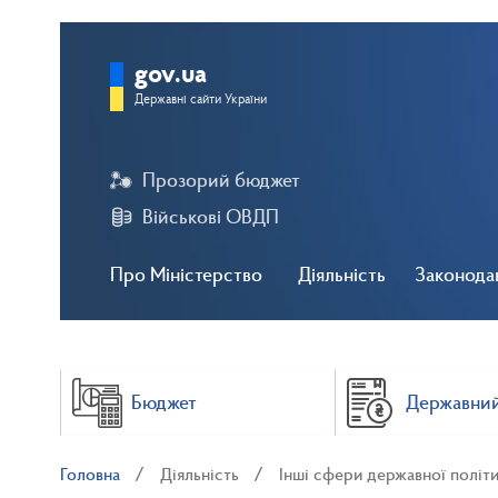
gov.ua
Державні сайти України
Прозорий бюджет
Військові ОВДП
Про Міністерство
Діяльність
Законода
Бюджет
Державний
Головна
Діяльність
Інші сфери державної політ