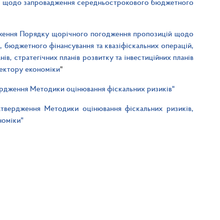
ни щодо запровадження середньострокового бюджетного
рдження Порядку щорічного погодження пропозицій щодо
, бюджетного фінансування та квазіфіскальних операцій,
ів, стратегічних планів розвитку та інвестиційних планів
ектору економіки
"
вердження Методики оцінювання фіскальних ризиків"
атвердження Методики оцінювання фіскальних ризиків,
номіки"