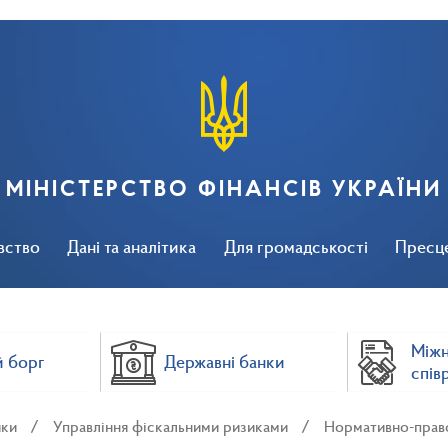
МІНІСТЕРСТВО ФІНАНСІВ УКРАЇНИ
вство
Дані та аналітика
Для громадськості
Пресц
Між
 борг
Державні банки
спів
ики
Управління фіскальними ризиками
Нормативно-право