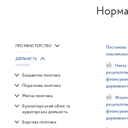
Норма
ПРО МІНІСТЕРСТВО
Постанова
максимальн
ДІЯЛЬНІСТЬ
Наказ 
результат
Бюджетна політика
фінансува
Податкова політика
державног
Митна політика
Форма 
результат
Бухгалтерський облік та
фінансува
аудиторська діяльність
державног
Боргова політика