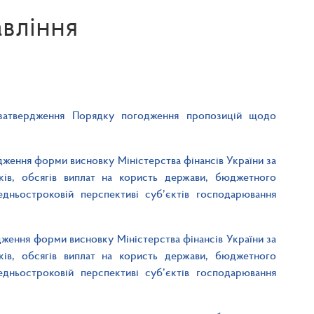
вління
 затвердження Порядку погодження пропозицій щодо
рдження форми висновку Міністерства фінансів України за
ів, обсягів виплат на користь держави, бюджетного
едньостроковій перспективі суб’єктів господарювання
ження форми висновку Міністерства фінансів України за
ів, обсягів виплат на користь держави, бюджетного
едньостроковій перспективі суб’єктів господарювання