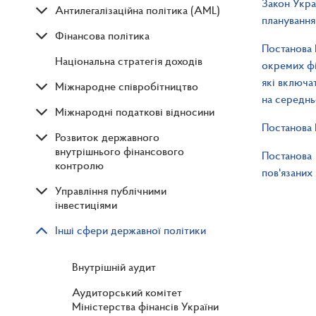
Закон Укр
Антилегалізаційна політика (AML)
планування
Фінансова політика
Постанова 
Національна стратегія доходів
окремих фі
які включа
Міжнародне співробітництво
на середнь
Міжнародні податкові відносини
Постанова 
Розвиток державного
внутрішнього фінансового
Постанова 
контролю
пов'язаних
Управління публічними
інвестиціями
Інші сфери державної політики
Внутрішній аудит
Аудиторський комітет
Міністерства фінансів України