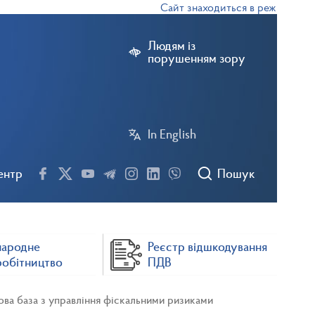
Сайт знаходиться в режимі тестово
Людям із
порушенням зору
In English
ентр
Пошук
народне
Реєстр відшкодування
робітництво
ПДВ
ва база з управління фіскальними ризиками