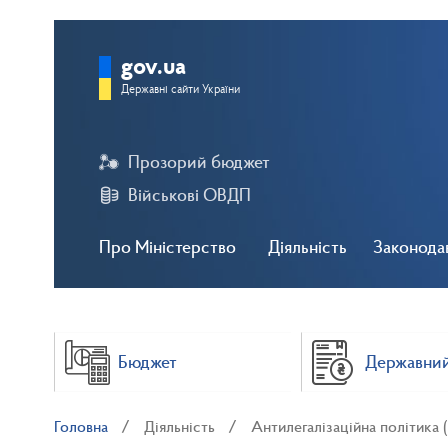
gov.ua
Державні сайти України
Прозорий бюджет
Військові ОВДП
Про Міністерство
Діяльність
Законода
Бюджет
Державний
Головна
Діяльність
Антилегалізаційна політика