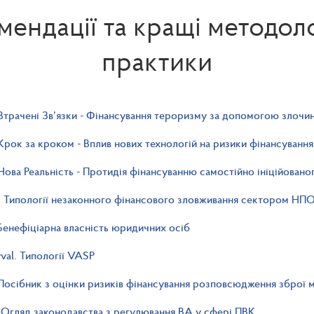
мендації та кращі методоло
практики
Втрачені Зв’язки - Фінансування тероризму за допомогою злочин
Крок за кроком - Вплив нових технологій на ризики фінансуванн
Нова Реальність - Протидія фінансуванню самостійно ініційован
. Типології незаконного фінансового зловживання сектором НП
Бенефіціарна власність юридичних осіб
al. Типології VASP
Посібник з оцінки ризиків фінансування розповсюдження зброї 
Огляд законодавства з регулювання ВА у сфері ПВК