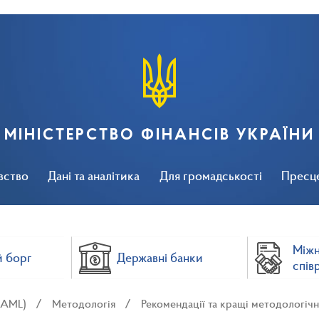
МІНІСТЕРСТВО ФІНАНСІВ УКРАЇНИ
вство
Дані та аналітика
Для громадськості
Пресц
Між
 борг
Державні банки
спів
 (AML)
Методологія
Рекомендації та кращі методологічн