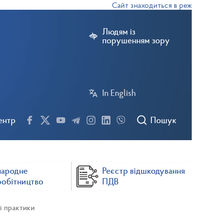
Сайт знаходиться в режимі тестово
Людям із
порушенням зору
In English
ентр
Пошук
народне
Реєстр відшкодування
робітництво
ПДВ
і практики