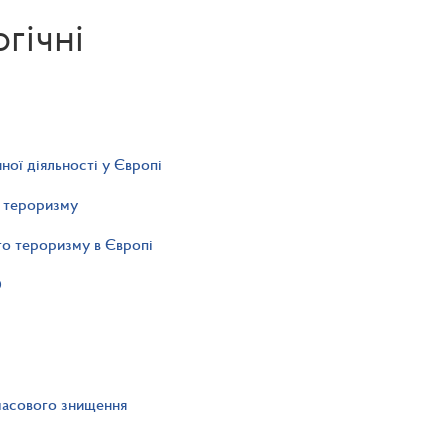
гічні
ної діяльності у Європі
я тероризму
ого тероризму в Європі
О
масового знищення