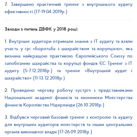
7.
Завершено практичний тренінг з внутрішнього аудиту
ефективності (17-19.04.2019р.)
Заходи з питань ДВФК у 2018 році:
1.
Внутрішні аудитори отримали знання з ІТ аудиту та взяли
участь у грі «Боротьба з шахрайством та корупцією», яка
визнана найкращою практикою Європейського Союзу по
запобіганню шахрайства та корупції фондів ЄС Тренінг з ІТ
аудиту (5-7.12.2018р.) та тренінг «Внутрішній аудит і
шахрайство» (11-13.12.2018р.)
2.
Проведено чергову робочу зустріч з представниками
Національної академії фінансів та економіки Міністерства
фінансів Королівства Нідерланди (26.10.2018р.)
3.
Відбувся черговий базовий тренінг з контролю та аудиту
для внутрішніх аудиторів міністерств та інших центральних
органів виконавчої влади (17-26.09.2018р.)