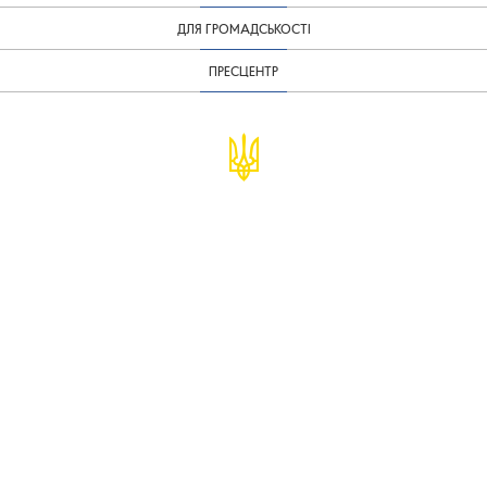
ДЛЯ ГРОМАДСЬКОСТІ
ПРЕСЦЕНТР
© Міністерство фінансів України
infomf@minfin.gov.ua
presa@minfin.gov.ua
+38 (044) 201-56-30
Урядова "гаряча лінія" 1545
Повідомити про корупцію