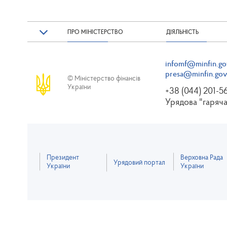
ПРО МІНІСТЕРСТВО
ДІЯЛЬНІСТЬ
infomf@minfin.go
presa@minfin.gov
© Міністерство фінансів
України
+38 (044) 201-5
Урядова "гаряча
Президент
Верховна Рада
Урядовий портал
України
України
Весь контент д