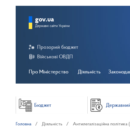
gov.ua
Державні сайти України
Прозорий бюджет
Військові ОВДП
Про Міністерство
Діяльність
Законода
Бюджет
Державний
Головна
Діяльність
Антилегалізаційна політика