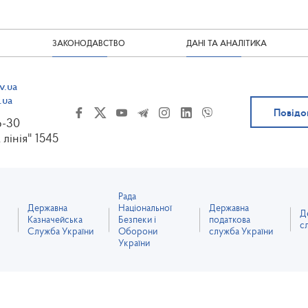
ЗАКОНОДАВСТВО
ДАНІ ТА АНАЛІТИКА
v.ua
.ua
Повідо
6-30
 лінія" 1545
Рада
Державна
Національної
Державна
Д
Казначейська
Безпеки і
податкова
с
Служба України
Оборони
служба України
України
оступний за ліцензією Creative Commons Attribution 4.0 International license, якщо не 