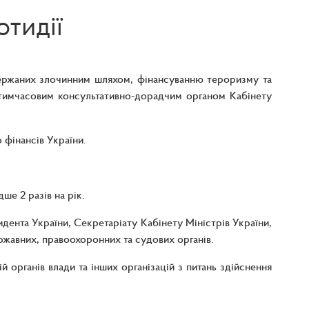
отидії
 одержаних злочинним шляхом, фінансуванню тероризму та
тимчасовим консультативно-дорадчим органом Кабінету
 фінансів України.
ше 2 разів на рік.
ента України, Секретаріату Кабінету Міністрів України,
ржавних, правоохоронних та судових органів.
органів влади та інших організацій з питань здійснення