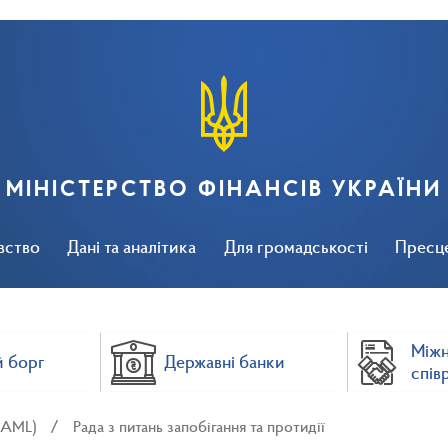
МІНІСТЕРСТВО ФІНАНСІВ УКРАЇНИ
вство
Дані та аналітика
Для громадськості
Пресц
Між
 борг
Державні банки
спів
 (AML)
Рада з питань запобігання та протидії