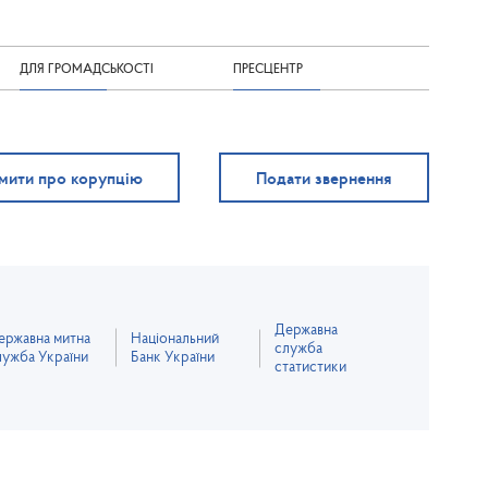
ДЛЯ ГРОМАДСЬКОСТІ
ПРЕСЦЕНТР
мити про корупцію
Подати звернення
Державна
ержавна митна
Національний
служба
лужба України
Банк України
статистики
зазначено інше.