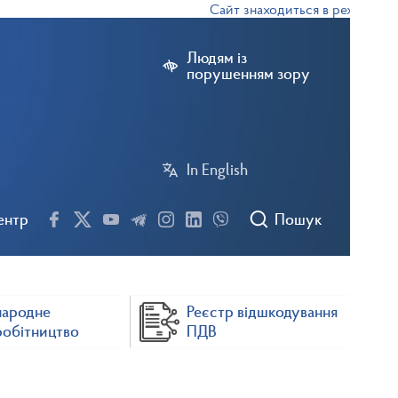
Сайт знаходиться в режимі тестов
Людям із
порушенням зору
In English
ентр
Пошук
народне
Реєстр відшкодування
робітництво
ПДВ