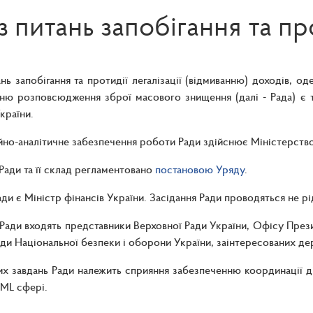
з питань запобігання та пр
ань запобігання та протидії легалізації (відмиванню) доходів,
ню розповсюдження зброї масового знищення (далі - Рада) є 
країни.
йно-аналітичне забезпечення роботи Ради здійснює Міністерство
 Ради та її склад регламентовано
постановою Уряду
.
и є Міністр фінансів України. Засідання Ради проводяться не рід
Ради входять представники Верховної Ради України, Офісу Презид
ди Національної безпеки і оборони України, заінтересованих де
х завдань Ради належить сприяння забезпеченню координації дій 
AML сфері.