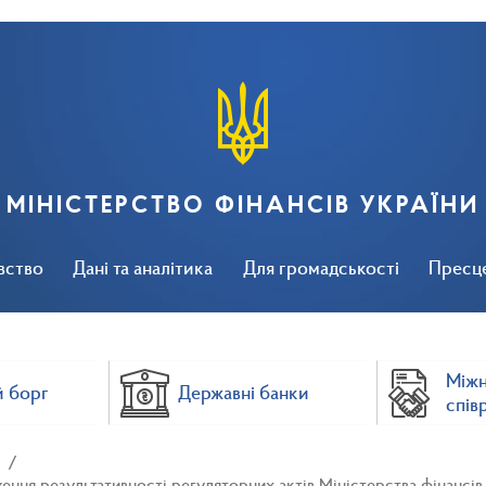
МІНІСТЕРСТВО ФІНАНСІВ УКРАЇНИ
вство
Дані та аналітика
Для громадськості
Пресц
Між
 борг
Державні банки
спів
ження результативності регуляторних актів Міністерства фінансів