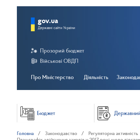
gov.ua
Державні сайти України
Прозорий бюджет
Військові ОВДП
Про Міністерство
Діяльність
Законода
Бюджет
Державний
Головна
Законодавство
Регуляторна активність
План-графік здійснення заходів у 2017 році щодо відсте