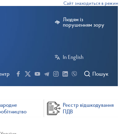
Сайт знаходиться в режимі тестової ек
Людям із
порушенням зору
In English
ентр
Пошук
народне
Реєстр відшкодування
робітництво
ПДВ
 України