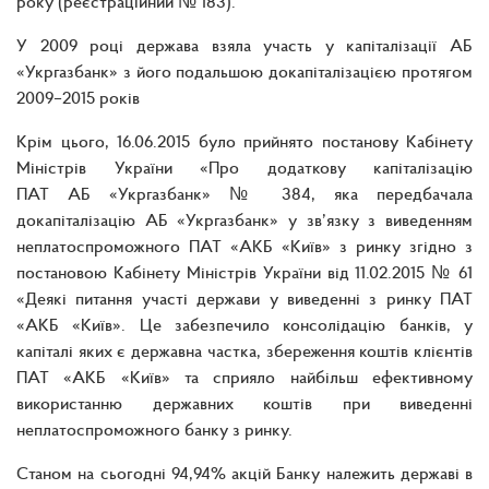
року (реєстраційний № 183).
У 2009 році держава взяла участь у капіталізації АБ
«Укргазбанк» з його подальшою докапіталізацією протягом
2009–2015 років
Крім цього, 16.06.2015 було прийнято постанову Кабінету
Міністрів України «Про додаткову капіталізацію
ПАТ АБ «Укргазбанк» № 384, яка передбачала
докапіталізацію АБ «Укргазбанк» у зв’язку з виведенням
неплатоспроможного ПАТ «АКБ «Київ» з ринку згідно з
постановою Кабінету Міністрів України від 11.02.2015 № 61
«Деякі питання участі держави у виведенні з ринку ПАТ
«АКБ «Київ». Це забезпечило консолідацію банків, у
капіталі яких є державна частка, збереження коштів клієнтів
ПАТ «АКБ «Київ» та сприяло найбільш ефективному
використанню державних коштів при виведенні
неплатоспроможного банку з ринку.
Cтаном на сьогодні 94,94% акцій Банку належить державі в