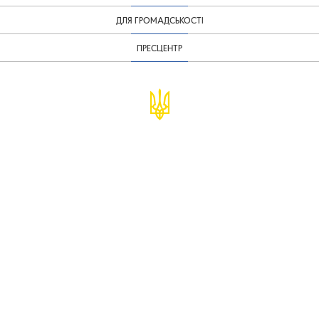
ДЛЯ ГРОМАДСЬКОСТІ
ПРЕСЦЕНТР
© Міністерство фінансів України
infomf@minfin.gov.ua
presa@minfin.gov.ua
+38 (044) 201-56-30
Урядова "гаряча лінія" 1545
Повідомити про корупцію