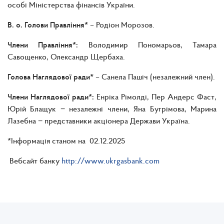
особі Міністерства фінансів України.
В. о. Голови Правління*
– Родіон Морозов.
Члени Правління*:
Володимир Пономарьов, Тамара
Савощенко, Олександр Щербаха.
Голова Наглядової ради*
– Санела Пашіч (незалежний член).
Члени Наглядової ради*:
Енріка Рімолді, Пер Андерс Фаст,
Юрій Блащук − незалежні члени, Яна Бугрімова, Марина
Лазебна − представники акціонера Держави Україна.
*Інформація станом на 02.12.2025
Вебсайт банку
http://www.ukrgasbank.com