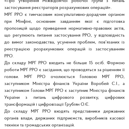
«Про утворення Міжвідомчої робочої групи з питань
застосування реєстраторів розрахункових операцій».
МРГ РРО є тимчасовим консультативно-дорадчим органом
при Мінфіні, основним завданням якої є підготовка
пропозицій щодо приведення нормативно-правових актів,
що регулюють питання застосування РРО, у відповідність
до вимог законодавства, усунення проблем, пов’язаних із
реєстрацією розрахункових операцій із застосуванням
РРО.
До складу МРГ РРО входить не більше 15 осіб. Формою
роботи МРГ РРО є засідання, що проводяться за рішенням її
голови. МРГ РРО очолюється Головою МРГ РРО,
заступником Міністра фінансів України Воробей С.І., а
заступником Голови МРГ РРО є заступник Міністра фінансів
України з питань цифрового розвитку, цифрових
трансформацій і цифровізації Грубіян О.Є.
До складу МРГ РРО входять представники державних
органів влади, держаних підприємств, виробників касової
техніки та громадських організацій.