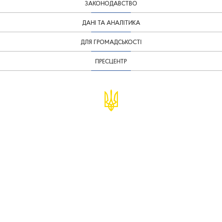
ЗАКОНОДАВСТВО
ДАНІ ТА АНАЛІТИКА
ДЛЯ ГРОМАДСЬКОСТІ
ПРЕСЦЕНТР
© Міністерство фінансів України
infomf@minfin.gov.ua
presa@minfin.gov.ua
+38 (044) 201-56-30
Урядова "гаряча лінія" 1545