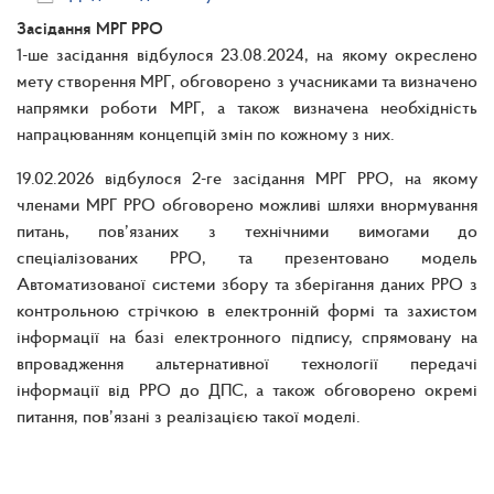
Засідання МРГ РРО
1-ше засідання відбулося 23.08.2024, на якому окреслено
мету створення МРГ, обговорено з учасниками та визначено
напрямки роботи МРГ, а також визначена необхідність
напрацюванням концепцій змін по кожному з них.
19.02.2026 відбулося 2-ге засідання МРГ РРО, на якому
членами МРГ РРО обговорено можливі шляхи внормування
питань, пов’язаних з технічними вимогами до
спеціалізованих РРО, та презентовано модель
Автоматизованої системи збору та зберігання даних РРО з
контрольною стрічкою в електронній формі та захистом
інформації на базі електронного підпису, спрямовану на
впровадження альтернативної технології передачі
інформації від РРО до ДПС, а також обговорено окремі
питання, пов’язані з реалізацією такої моделі.