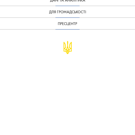
ДАНІ ТА АНАЛІТИКА
ДЛЯ ГРОМАДСЬКОСТІ
ПРЕСЦЕНТР
© Міністерство фінансів України
infomf@minfin.gov.ua
presa@minfin.gov.ua
+38 (044) 201-56-30
Урядова "гаряча лінія" 1545