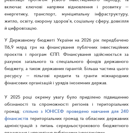
включає ключові напрями відновлення і розвитку —
енергетику, транспорт, муніципальну інфраструктуру,
житло, освіту, охорону здоров’я, соціальну сферу, довкілля
й цифровізацію.
У Державному бюджеті України на 2026 рік передбачено
116,9 млрд грн на фінансування публічних інвестиційних
проєктів і програм ЄПП. Фінансування здійснюється за
рахунок загального та спеціального фондів державного
бюджету, а також державних гарантій. Більша частина цього
ресурсу — пільгові кредити та гранти міжнародних
фінансових організацій і урядів іноземних держав.
У 2025 році окрему увагу було приділено підвищенню
обізнаності та спроможності регіонів і територіальних
громад:
спільно з ЮНІСЕФ проведено навчання для 240
фінансистів
територіальних громад та обласних державних
адміністрацій з питань середньострокового бюджетного
планування і управління публічними інвестиціями.