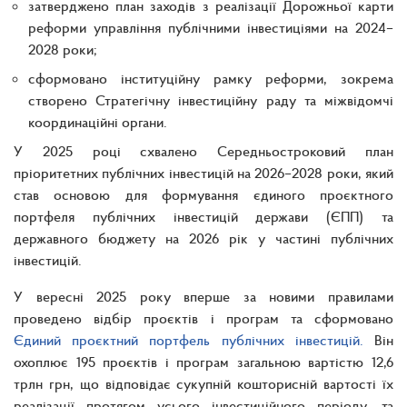
затверджено план заходів з реалізації Дорожньої карти
реформи управління публічними інвестиціями на 2024–
2028 роки;
сформовано інституційну рамку реформи, зокрема
створено Стратегічну інвестиційну раду та міжвідомчі
координаційні органи.
У 2025 році схвалено Середньостроковий план
пріоритетних публічних інвестицій на 2026–2028 роки, який
став основою для формування єдиного проєктного
портфеля публічних інвестицій держави (ЄПП) та
державного бюджету на 2026 рік у частині публічних
інвестицій.
У вересні 2025 року вперше за новими правилами
проведено відбір проєктів і програм та сформовано
Єдиний проєктний портфель публічних інвестицій.
Він
охоплює 195 проєктів і програм загальною вартістю 12,6
трлн грн, що відповідає сукупній кошторисній вартості їх
реалізації протягом усього інвестиційного періоду, та