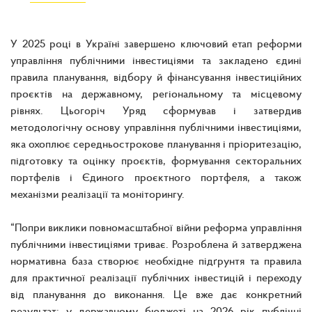
У 2025 році в Україні завершено ключовий етап реформи
управління публічними інвестиціями та закладено єдині
правила планування, відбору й фінансування інвестиційних
проєктів на державному, регіональному та місцевому
рівнях. Цьогоріч Уряд сформував і затвердив
методологічну основу управління публічними інвестиціями,
яка охоплює середньострокове планування і пріоритезацію,
підготовку та оцінку проєктів, формування секторальних
портфелів і Єдиного проєктного портфеля, а також
механізми реалізації та моніторингу.
“Попри виклики повномасштабної війни реформа управління
публічними інвестиціями триває. Розроблена й затверджена
нормативна база створює необхідне підґрунтя та правила
для практичної реалізації публічних інвестицій і переходу
від планування до виконання. Це вже дає конкретний
результат: у державному бюджеті на 2026 рік публічні