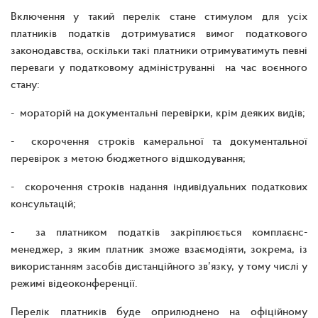
Включення у такий перелік стане стимулом для усіх
платників податків дотримуватися вимог податкового
законодавства, оскільки такі платники отримуватимуть певні
переваги у податковому адмініструванні на час воєнного
стану:
- мораторій на документальні перевірки, крім деяких видів;
- скорочення строків камеральної та документальної
перевірок з метою бюджетного відшкодування;
- скорочення строків надання індивідуальних податкових
консультацій;
- за платником податків закріплюється комплаєнс-
менеджер, з яким платник зможе взаємодіяти, зокрема, із
використанням засобів дистанційного зв’язку, у тому числі у
режимі відеоконференції.
Перелік платників буде оприлюднено на офіційному