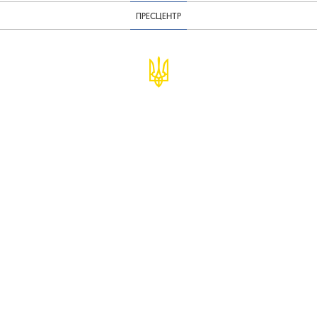
ПРЕСЦЕНТР
© Міністерство фінансів України
infomf@minfin.gov.ua
presa@minfin.gov.ua
+38 (044) 201-56-30
Урядова "гаряча лінія" 1545
Повідомити про корупцію