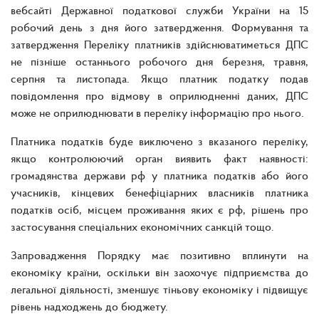
вебсайті Державної податкової служби України на 15
робочий день з дня його затвердження. Формування та
затвердження Переліку платників здійснюватиметься ДПС
не пізніше останнього робочого дня березня, травня,
серпня та листопада. Якщо платник податку подав
повідомлення про відмову в оприлюдненні даних, ДПС
може не оприлюднювати в переліку інформацію про нього.
Платника податків буде виключено з вказаного переліку,
якщо контролюючий орган виявить факт наявності:
громадянства держави рф у платника податків або його
учасників, кінцевих бенефіціарних власників платника
податків осіб, місцем проживання яких є рф, рішень про
застосування спеціальних економічних санкцій тощо.
Запровадження Порядку має позитивно вплинути на
економіку країни, оскільки він заохочує підприємства до
легальної діяльності, зменшує тіньову економіку і підвищує
рівень надходжень до бюджету.