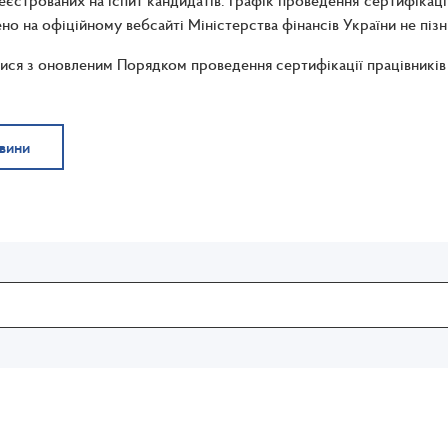
еєстрованих на іспит кандидатів. Графік проведення сертифікації
о на офіційному вебсайті Міністерства фінансів України не пізн
ся з оновленим Порядком проведення сертифікації працівників 
овини