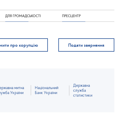
ДЛЯ ГРОМАДСЬКОСТІ
ПРЕСЦЕНТР
мити про корупцію
Подати звернення
Державна
ержавна митна
Національний
служба
лужба України
Банк України
статистики
зазначено інше.