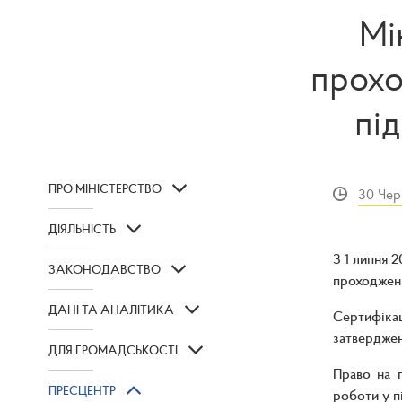
Мі
прохо
пі
ПРО МІНІСТЕРСТВО
30 Чер
ДІЯЛЬНІСТЬ
З 1 липня 
ЗАКОНОДАВСТВО
проходженн
ДАНІ ТА АНАЛІТИКА
Сертифіка
затверджен
ДЛЯ ГРОМАДСЬКОСТІ
Право на п
ПРЕСЦЕНТР
роботи у п