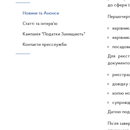
до сфери ї
Новини та Анонси
Першочерг
Статті та інтерв'ю
керівник
Кампанія "Податки Захищають"
керівник
Контакти пресслужби
посадови
Для реєст
документо
реєстрац
довідку 
копію мі
супровід
Датою пода
Після заве