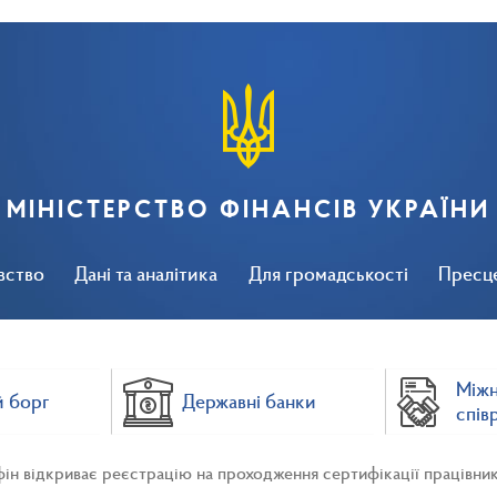
МІНІСТЕРСТВО ФІНАНСІВ УКРАЇНИ
вство
Дані та аналітика
Для громадськості
Пресц
Між
 борг
Державні банки
спів
ін відкриває реєстрацію на проходження сертифікації працівник