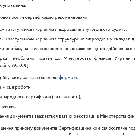
х управління.
ово пройти сертифікацію рекомендовано:
ам і заступникам керівників підрозділів внутрішнього аудиту;
ам і заступникам керівників структурних підрозділів у складі пі
м особам, на яких покладено повноваження щодо здійснення вн
рації необхідно подати до Міністерства фінансів України 
обігу АСКОД:
ійну заяву за встановленою
формою
;
з місця роботи;
жнародного сертифіката (за наявності);
ний лист.
ння документів вважається дата їх реєстрації в Міністерстві фін
ршення прийому документів Сертифікаційна комісія розгляне под