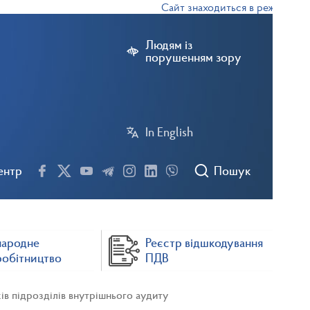
Сайт знаходиться в режимі тестов
Людям із
порушенням зору
In English
ентр
Пошук
народне
Реєстр відшкодування
робітництво
ПДВ
ів підрозділів внутрішнього аудиту