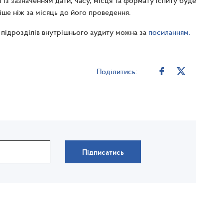
 із зазначенням дати, часу, місця та формату іспиту буде
іше ніж за місяць до його проведення.
підрозділів внутрішнього аудиту можна за
посиланням.
Поділитись:
Підписатись