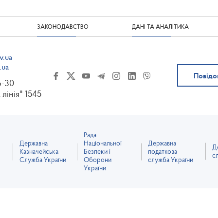
ЗАКОНОДАВСТВО
ДАНІ ТА АНАЛІТИКА
v.ua
.ua
Повідо
6-30
 лінія" 1545
Рада
Державна
Національної
Державна
Д
Казначейська
Безпеки і
податкова
с
Служба України
Оборони
служба України
України
оступний за ліцензією Creative Commons Attribution 4.0 International license, якщо не 