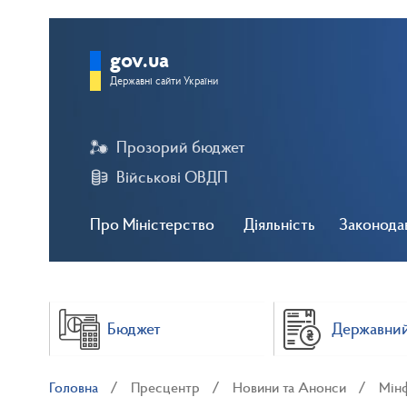
gov.ua
Державні сайти України
Прозорий бюджет
Військові ОВДП
Про Міністерство
Діяльність
Законода
Бюджет
Державний
Головна
Пресцентр
Новини та Анонси
Мінф