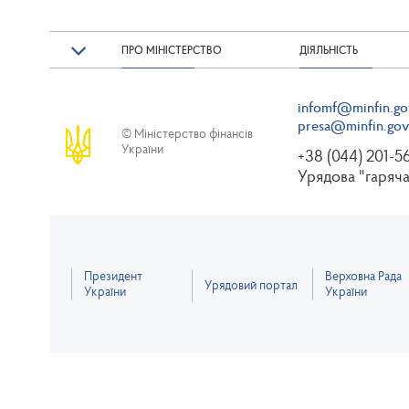
ПРО МІНІСТЕРСТВО
ДІЯЛЬНІСТЬ
infomf@minfin.go
presa@minfin.gov
© Міністерство фінансів
України
+38 (044) 201-5
Урядова "гаряча
Президент
Верховна Рада
Урядовий портал
України
України
Весь контент д