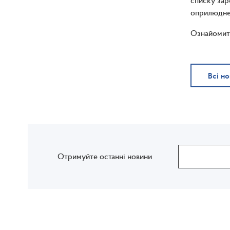
списку зар
оприлюднен
Ознайомити
Всі н
Отримуйте останні новини