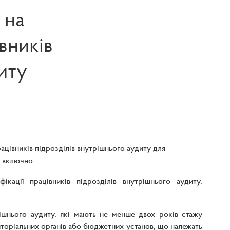
 на
вників
иту
ацівників підрозділів внутрішнього аудиту для
 включно.
кації працівників підрозділів внутрішнього аудиту,
ішнього аудиту, які мають не менше двох років стажу
иторіальних органів або бюджетних установ, що належать