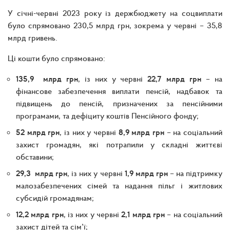
У січні-червні 2023 року із держбюджету на соцвиплати
було спрямовано 230,5 млрд грн, зокрема у червні – 35,8
млрд гривень.
Ці кошти було спрямовано:
135,9 млрд грн
, із них у червні
22,7 млрд грн
– на
фінансове забезпечення виплати пенсій, надбавок та
підвищень до пенсій, призначених за пенсійними
програмами, та дефіциту коштів Пенсійного фонду;
52 млрд грн
, із них у червні
8,9 млрд грн
– на соціальний
захист громадян, які потрапили у складні життєві
обставини;
29,3 млрд грн
, із них у червні
1,9 млрд грн
– на підтримку
малозабезпечених сімей та надання пільг і житлових
субсидій громадянам;
12,2 млрд грн
, із них у червні
2,1 млрд грн
– на соціальний
захист дітей та сім’ї;