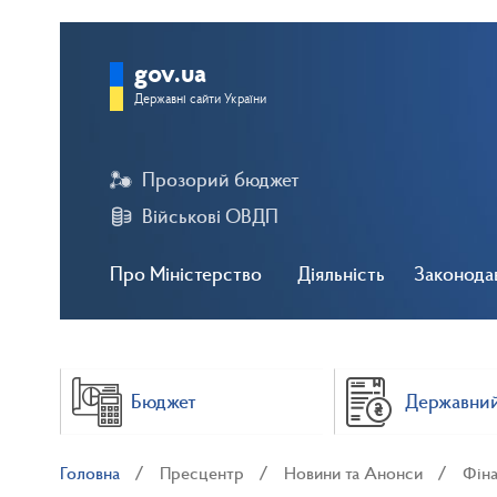
gov.ua
Державні сайти України
Прозорий бюджет
Військові ОВДП
Про Міністерство
Діяльність
Законода
Бюджет
Державний
Головна
Пресцентр
Новини та Анонси
Фіна