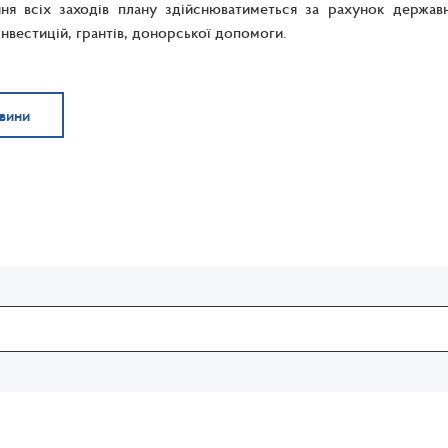
ння всіх заходів плану здійснюватиметься за рахунок держав
інвестицій, грантів, донорської допомоги.
овини