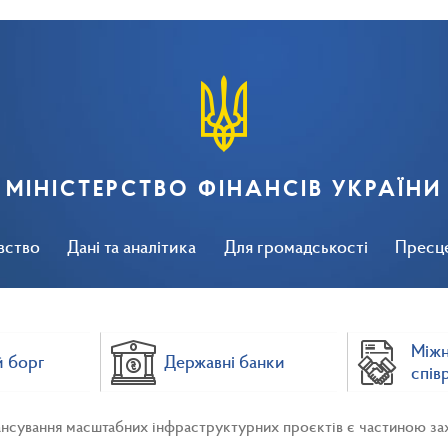
МІНІСТЕРСТВО ФІНАНСІВ УКРАЇНИ
вство
Дані та аналітика
Для громадськості
Пресц
Між
 борг
Державні банки
спів
нсування масштабних інфраструктурних проєктів є частиною захо