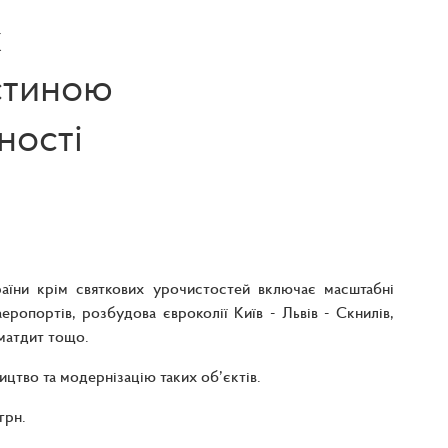
х
астиною
ності
країни крім святкових урочистостей включає масштабні
еропортів, розбудова євроколії Київ - Львів - Скнилів,
хматдит тощо.
ицтво та модернізацію таких об’єктів.
 грн.