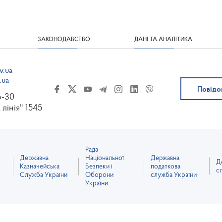
ЗАКОНОДАВСТВО
ДАНІ ТА АНАЛІТИКА
v.ua
.ua
Повідо
6-30
 лінія" 1545
Рада
Державна
Національної
Державна
Д
Казначейська
Безпеки і
податкова
с
Служба України
Оборони
служба України
України