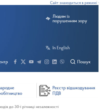
Сайт знаходиться в режимі тестової е
Людям із
порушенням зору
In English
ентр
Пошук
народне
Реєстр відшкодування
робітництво
ПДВ
дів до 30-ї річниці незалежності