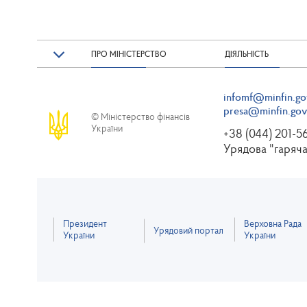
ПРО МІНІСТЕРСТВО
ДІЯЛЬНІСТЬ
infomf@minfin.go
presa@minfin.gov
© Міністерство фінансів
України
+38 (044) 201-5
Урядова "гаряча
Президент
Верховна Рада
Урядовий портал
України
України