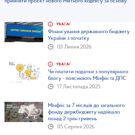
прийняти проєкт нового Митного кодексу за основу
УВАГА!
Фінансування державного бюджету
України з початку
повномасштабної війни
03 Липня 2026
УВАГА!
Чи платити податки з популярного
блогу - пояснюють Мінфін та ДПС
у кампанії «Податки захищають»
17 Листопада 2025
Мінфін: за 7 місяців до загального
фонду держбюджету надійшло
понад 2 трлн гривень
05 Серпня 2026