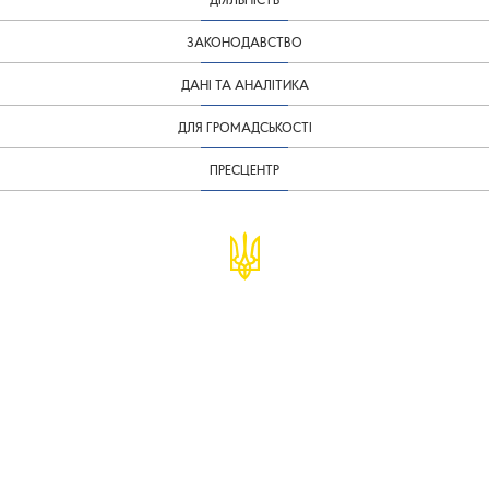
ЗАКОНОДАВСТВО
ДАНІ ТА АНАЛІТИКА
ДЛЯ ГРОМАДСЬКОСТІ
ПРЕСЦЕНТР
© Міністерство фінансів України
infomf@minfin.gov.ua
presa@minfin.gov.ua
+38 (044) 201-56-30
Урядова "гаряча лінія" 1545