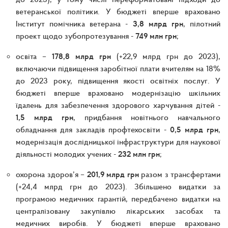
ветеранської політики. У бюджеті вперше враховано
Інститут помічника ветерана -
3,8 млрд грн
, пілотний
проект щодо зубопротезування -
749 млн грн
;
освіта –
178,8 млрд грн
(+22,9 млрд грн до 2023),
включаючи підвищення заробітної плати вчителям на 18%
до 2023 року, підвищення якості освітніх послуг. У
бюджеті вперше враховано модернізацію шкільних
їдалень для забезпечення здорового харчування дітей -
1,5 млрд грн
, придбання новітнього навчального
обладнання для закладів профтехосвіти -
0,5 млрд грн
,
модернізація дослідницької інфраструктури для наукової
діяльності молодих учених -
232 млн грн
;
охорона здоров’я –
201,9 млрд грн
разом з трансфертами
(+24,4 млрд грн до 2023). Збільшено видатки за
програмою медичних гарантій, передбачено видатки на
централізовану закупівлю лікарських засобах та
медичних виробів. У бюджеті вперше враховано