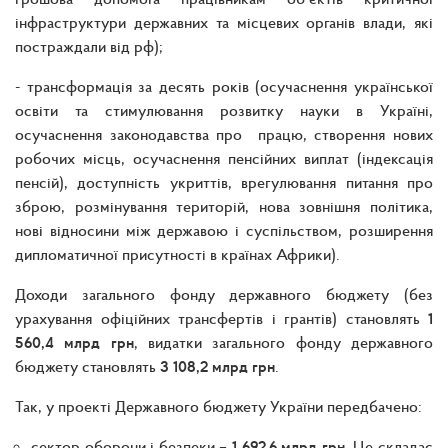
інфраструктури державних та місцевих органів влади, які
постраждали від рф);
- трансформація за десять років (осучаснення української
освіти та стимулювання розвитку науки в Україні,
осучаснення законодавства про працю, створення нових
робочих місць, осучаснення пенсійних виплат (індексація
пенсій), доступність укриттів, врегулювання питання про
зброю, розмінування територій, нова зовнішня політика,
нові відносини між державою і суспільством, розширення
дипломатичної присутності в країнах Африки).
Доходи загального фонду державного бюджету (без
урахування офіційних трансфертів і грантів) становлять
1
560,4 млрд грн
, видатки загального фонду державного
бюджету становлять
3 108,2 млрд грн
.
Так, у проекті Державного бюджету України передбачено:
сектор оборони і безпеки –
1 692,6 млрд грн
. Це складає