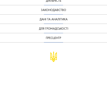
ДІЯЛЬНІСТЬ
ЗАКОНОДАВСТВО
ДАНІ ТА АНАЛІТИКА
ДЛЯ ГРОМАДСЬКОСТІ
ПРЕСЦЕНТР
© Міністерство фінансів України
infomf@minfin.gov.ua
presa@minfin.gov.ua
+38 (044) 201-56-30
Урядова "гаряча лінія" 1545