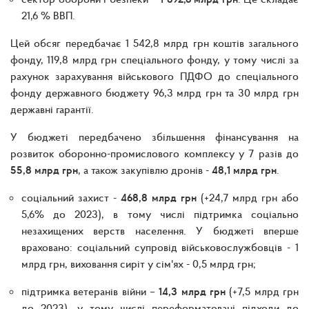
21,6 % ВВП.
Цей обсяг передбачає 1 542,8 млрд грн коштів загального
фонду, 119,8 млрд грн спеціального фонду, у тому числі за
рахунок зарахування військового ПДФО до спеціального
фонду державного бюджету 96,3 млрд грн та 30 млрд грн
державні гарантії.
У бюджеті передбачено збільшення фінансування на
розвиток оборонно-промислового комплексу у 7 разів до
55,8 млрд грн
, а також закупівлю дронів -
48,1 млрд грн
.
соціальний захист -
468,8 млрд грн
(+24,7 млрд грн або
5,6% до 2023), в тому числі підтримка соціально
незахищених верств населення. У бюджеті вперше
враховано: соціальний супровід військовослужбовців - 1
млрд грн, виховання сиріт у сім'ях - 0,5 млрд грн;
підтримка ветеранів війни –
14,3 млрд грн
(+7,5 млрд грн
до 2023), у тому числі переформатовані підходи до