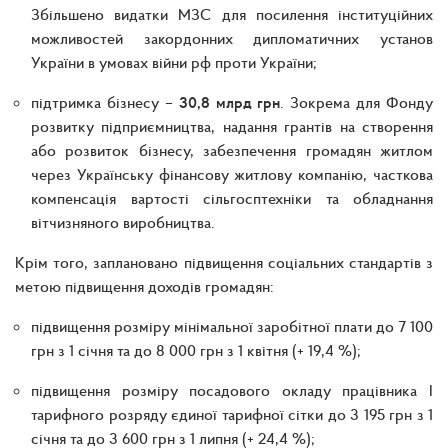
Збільшено видатки МЗС для посилення інституційних
можливостей закордонних дипломатичних установ
України в умовах війни рф проти України;
підтримка бізнесу –
30,8 млрд грн
. Зокрема для Фонду
розвитку підприємництва, надання грантів на створення
або розвиток бізнесу, забезпечення громадян житлом
через Українську фінансову житлову компанію, часткова
компенсація вартості сільгосптехніки та обладнання
вітчизняного виробництва.
Крім того, заплановано підвищення соціальних стандартів з
метою підвищення доходів громадян:
підвищення розміру мінімальної заробітної плати до 7 100
грн з 1 січня та до 8 000 грн з 1 квітня (+ 19,4 %);
підвищення розміру посадового окладу працівника І
тарифного розряду єдиної тарифної сітки до 3 195 грн з 1
січня та до 3 600 грн з 1 липня (+ 24,4 %);