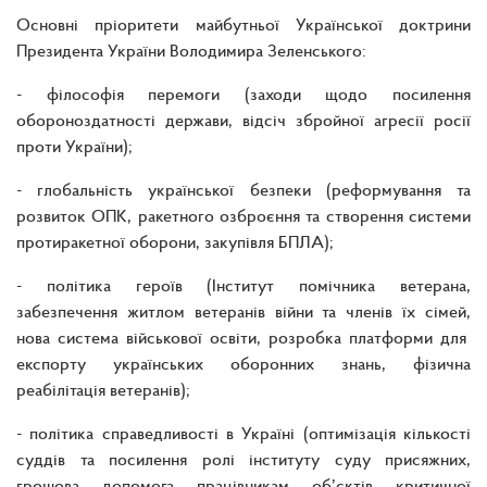
Основні пріоритети майбутньої Української доктрини
Президента України Володимира Зеленського:
- філософія перемоги (заходи щодо посилення
обороноздатності держави, відсіч збройної агресії росії
проти України);
- глобальність української безпеки (реформування та
розвиток ОПК, ракетного озброєння та створення системи
протиракетної оборони, закупівля БПЛА);
- політика героїв (Інститут помічника ветерана,
забезпечення житлом ветеранів війни та членів їх сімей,
нова система військової освіти, розробка платформи для
експорту українських оборонних знань, фізична
реабілітація ветеранів);
- політика справедливості в Україні (оптимізація кількості
суддів та посилення ролі інституту суду присяжних,
грошова допомога працівникам об’єктів критичної