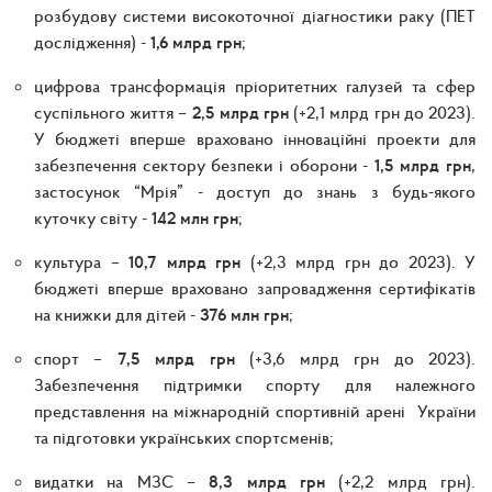
розбудову системи високоточної діагностики раку (ПЕТ
дослідження) -
1,6 млрд грн
;
цифрова трансформація пріоритетних галузей та сфер
суспільного життя –
2,5 млрд грн
(+2,1 млрд грн до 2023).
У бюджеті вперше враховано інноваційні проекти для
забезпечення сектору безпеки і оборони -
1,5 млрд грн
,
застосунок “Мрія” - доступ до знань з будь-якого
куточку світу -
142 млн грн
;
культура –
10,7 млрд грн
(+2,3 млрд грн до 2023). У
бюджеті вперше враховано запровадження сертифікатів
на книжки для дітей -
376 млн грн
;
спорт –
7,5 млрд грн
(+3,6 млрд грн до 2023).
Забезпечення підтримки спорту для належного
представлення на міжнародній спортивній арені України
та підготовки українських спортсменів;
видатки на МЗС –
8,3 млрд грн
(+2,2 млрд грн).