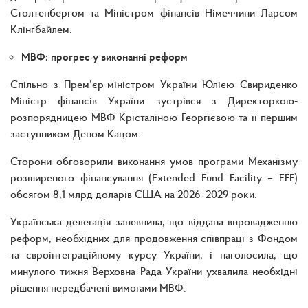
Столтенбергом та Міністром фінансів Німеччини Ларсом
Клінгбайлем.
МВФ: прогрес у виконанні реформ
Спільно з Прем’єр-міністром України Юлією Свириденко
Міністр фінансів України зустрівся з Директоркою-
розпорядницею МВФ Крісталіною Георгієвою та її першим
заступником Деном Кацом.
Сторони обговорили виконання умов програми Механізму
розширеного фінансування (Extended Fund Facility – EFF)
обсягом 8,1 млрд доларів США на 2026–2029 роки.
Українська делегація запевнила, що віддана впровадженню
реформ, необхідних для продовження співпраці з Фондом
та євроінтеграційному курсу України, і наголосила, що
минулого тижня Верховна Рада України ухвалила необхідні
рішення передбачені вимогами МВФ.