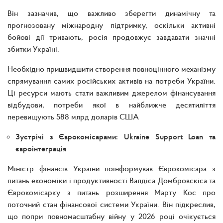
Він зазначив, що важливо зберегти динамічну та
прогнозовану міжнародну підтримку, оскільки активні
бойові дії тривають, росія продовжує завдавати значні
збитки Україні.
Необхідно пришвидшити створення повноцінного механізму
спрямування самих російських активів на потреби України.
Ці ресурси мають стати важливим джерелом фінансування
відбудови, потреби якої в найближче десятиліття
перевищують 588 млрд доларів США
Зустрічі з Єврокомісарами: Ukraine Support Loan та
євроінтеграція
Міністр фінансів України поінформував Єврокомісара з
питань економіки і продуктивності Валдіса Домбровскіса та
Єврокомісарку з питань розширення Марту Кос про
поточний стан фінансової системи України. Він підкреслив,
що попри повномасштабну війну у 2026 році очікується