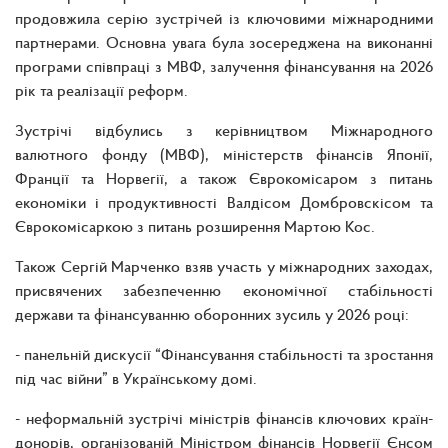
продовжила серію зустрічей із ключовими міжнародними
партнерами. Основна увага була зосереджена на виконанні
програми співпраці з МВФ, залучення фінансування на 2026
рік та реалізації реформ.
Зустрічі відбулись з керівництвом Міжнародного
валютного фонду (МВФ), міністерств фінансів Японії,
Франції та Норвегії, а також Єврокомісаром з питань
економіки і продуктивності Валдісом Домбровскісом та
Єврокомісаркою з питань розширення Мартою Кос.
Також Сергій Марченко взяв участь у міжнародних заходах,
присвячених забезпеченню економічної стабільності
держави та фінансуванню оборонних зусиль у 2026 році:
- панельній дискусії “Фінансування стабільності та зростання
під час війни” в Українському домі.
- неформальній зустрічі міністрів фінансів ключових країн-
донорів, організованій Міністром фінансів Норвегії Єнсом