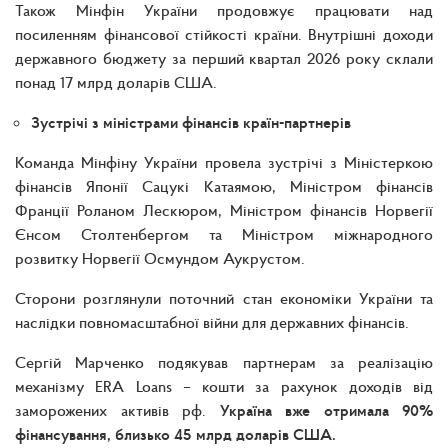
Також Мінфін України продовжує працювати над
посиленням фінансової стійкості країни. Внутрішні доходи
державного бюджету за перший квартал 2026 року склали
понад 17 млрд доларів США.
Зустрічі з міністрами фінансів країн-партнерів
Команда Мінфіну України провела зустрічі з Міністеркою
фінансів Японії Сацукі Катаямою, Міністром фінансів
Франції Роланом Лескюром, Міністром фінансів Норвегії
Єнсом Столтенбергом та Міністром міжнародного
розвитку Норвегії Осмундом Аукрустом.
Сторони розглянули поточний стан економіки України та
наслідки повномасштабної війни для державних фінансів.
Сергій Марченко подякував партнерам за реалізацію
механізму ERA Loans – кошти за рахунок доходів від
заморожених активів рф.
Україна вже отримала 90%
фінансування, близько 45 млрд доларів США.