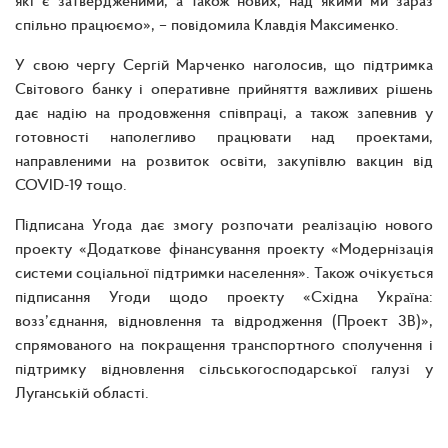
які є затвердженими, а також нових, над якими ми зараз
спільно працюємо», – повідомила Клавдія Максименко.
У свою чергу Сергій Марченко наголосив, що підтримка
Світового банку і оперативне прийняття важливих рішень
дає надію на продовження співпраці, а також запевнив у
готовності наполегливо працювати над проектами,
направленими на розвиток освіти, закупівлю вакцин від
COVID-19 тощо.
Підписана Угода дає змогу розпочати реалізацію нового
проекту «Додаткове фінансування проекту «Модернізація
системи соціальної підтримки населення». Також очікується
підписання Угоди щодо проекту «Східна Україна:
возз’єднання, відновлення та відродження (Проект 3В)»,
спрямованого на покращення транспортного сполучення і
підтримку відновлення сільськогосподарської галузі у
Луганській області.