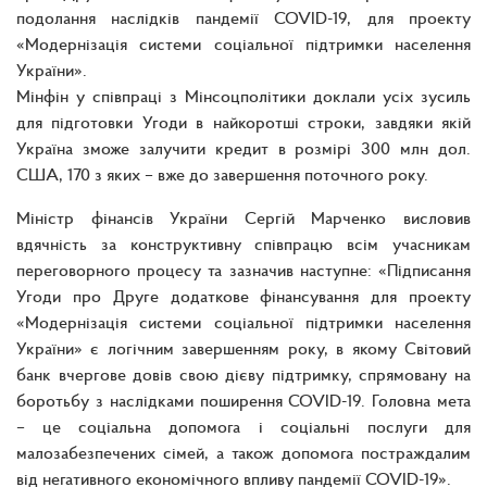
подолання наслідків пандемії COVID-19, для проекту
«Модернізація системи соціальної підтримки населення
України».
Мінфін у співпраці з Мінсоцполітики доклали усіх зусиль
для підготовки Угоди в найкоротші строки, завдяки якій
Україна зможе залучити кредит в розмірі 300 млн дол.
США, 170 з яких – вже до завершення поточного року.
Міністр фінансів України Сергій Марченко висловив
вдячність за конструктивну співпрацю всім учасникам
переговорного процесу та зазначив наступне: «Підписання
Угоди про Друге додаткове фінансування для проекту
«Модернізація системи соціальної підтримки населення
України» є логічним завершенням року, в якому Світовий
банк вчергове довів свою дієву підтримку, спрямовану на
боротьбу з наслідками поширення COVID-19. Головна мета
– це соціальна допомога і соціальні послуги для
малозабезпечених сімей, а також допомога постраждалим
від негативного економічного впливу пандемії COVID-19».