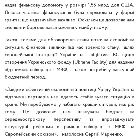
надав фінансову допомогу у розмірі 1,55 млрд дол США.
Левова частина фінансування була спрямована у формі
грантів, що надзвичайно важливо. Оскільки це дозволяє нам
зменшити боргове навантаження у майбутньому.
Також, темами для обговорення стали поточна економічна
ситуація, фінансові виклики під час воєнного стану, шлях
європейської інтеграції України та ініціатива ЄС щодо
створення Українського фонду (Ukraine Facility) для надання
підтримки, співпраця з МВФ, а також потреби у наступний
бюджетний період.
«Завдяки ефективній економічній політиці Уряду України та
підтримці партнерів нам вдалось стабілізувати ситуацію в
країні. Ми перебуваємо у набагато кращій ситуації, ніж рік
тому. Це дозволяє нам планувати бюджет на
середньострокову перспективу та впроваджувати
структурні реформи в рамках співпраці з МВФ та
Європейським союзом», - наголосив Сергій Марченко.