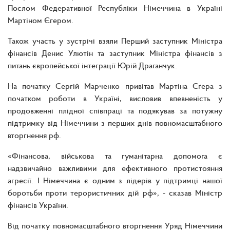
Послом Федеративної Республіки Німеччина в Україні
Мартіном Єґером.
Також участь у зустрічі взяли Перший заступник Міністра
фінансів Денис Улютін та заступник Міністра фінансів з
питань європейської інтеграції Юрій Драганчук.
На початку Сергій Марченко привітав Мартіна Єґера з
початком роботи в Україні, висловив впевненість у
продовженні плідної співпраці та подякував за потужну
підтримку від Німеччини з перших днів повномасштабного
вторгнення рф.
«Фінансова, військова та гуманітарна допомога є
надзвичайно важливими для ефективного протистояння
агресії. І Німеччина є одним з лідерів у підтримці нашої
боротьби проти терористичних дій рф», - сказав Міністр
фінансів України.
Від початку повномасштабного вторгнення Уряд Німеччини