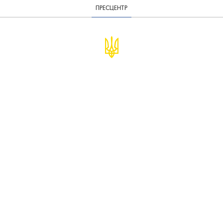
ПРЕСЦЕНТР
© Міністерство фінансів України
infomf@minfin.gov.ua
presa@minfin.gov.ua
+38 (044) 201-56-30
Урядова "гаряча лінія" 1545
Повідомити про корупцію