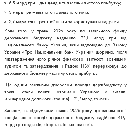
6,5 млрд грн
– дивідендів та частини чистого прибутку;
5 млрд грн
– ввізного та вивізного мита;
2,7 млрд грн
– рентної плати за користування надрами.
Крім того, у травні 2026 року до загального фонду
державного бюджету надійшло 73,1 млрд грн від
Національного банку України, який відповідно до Закону
України «Про Національний банк України» щорічно, після
підтвердження його річної фінансової звітності зовнішнім
аудитом та затвердження її Радою НБУ, перераховує до
державного бюджету частину свого прибутку.
Ще одним важливим джерелом доходів держбюджету у
травні стали кошти, отримані Україною у вигляді
міжнародної допомоги (грантів) – 21,7 млрд гривень.
Загалом, за підсумками травня 2026 року, до загального і
спеціального фондів державного бюджету надійшло 417,1
млрд грн податків, зборів та інших платежів.