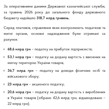
За оперативними даними Державної казначейської служби,
за травень 2026 року до загального фонду державного
бюджету надійшло
318,7 млрд гривень.
Серед платежів, справляння яких контролюють податкові та
митні органи, основні надходження були отримані за
рахунок:
68,6 млрд грн
– податку на прибуток підприємств;
53,1 млрд грн
– податку на додану вартість з ввезених на
митну територію України товарів;
36,7 млрд грн
– податку на доходи фізичних осіб та
військового збору;
23 млрд грн
– акцизного податку;
20,6 млрд грн
– податку на додану вартість з вироблених
в Україні товарів (зібрано 42,6 млрд грн, відшкодовано –
22 млрд грн);