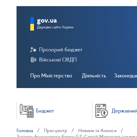
gov.ua
Державні сайти України
Прозорий бюджет
Військові ОВДП
Про Міністерство
Діяльність
Законода
Бюджет
Державний
Головна
Пресцентр
Новини та Анонси
Зустріч фінансового блоку G7: Сергій Марченко заклик