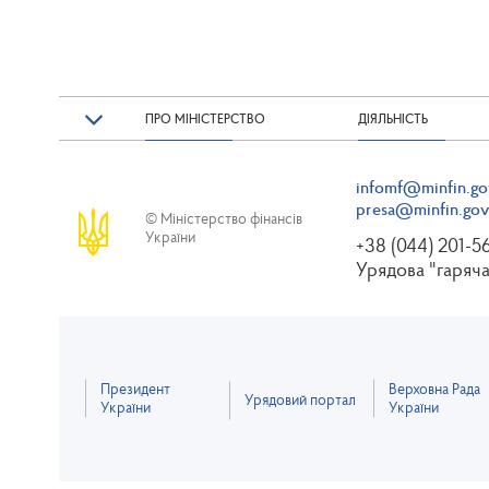
ПРО МІНІСТЕРСТВО
ДІЯЛЬНІСТЬ
infomf@minfin.go
presa@minfin.gov
© Міністерство фінансів
України
+38 (044) 201-5
Урядова "гаряча
Президент
Верховна Рада
Урядовий портал
України
України