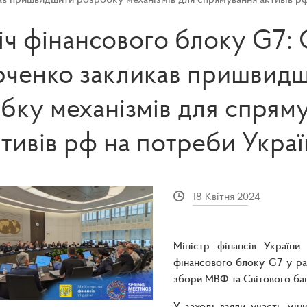
іч фінансового блоку G7: 
ченко закликав пришвид
бку механізмів для спрям
тивів рф на потреби Укра
18 Квітня 2024
Міністр фінансів Україн
фінансового блоку G7 у ра
збори МВФ та Світового ба
У заході взяли участь міні