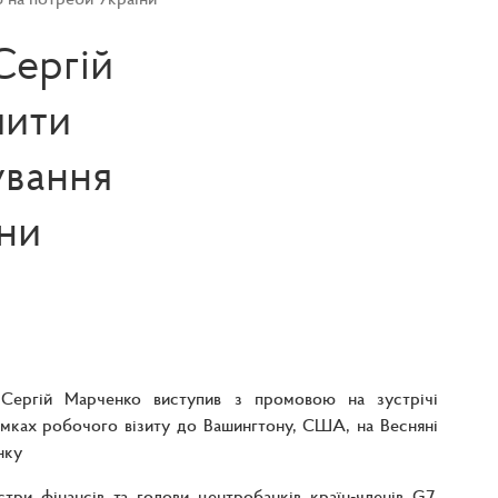
Сергій
шити
ування
їни
и Сергій Марченко виступив з промовою на зустрічі
мках робочого візиту до Вашингтону, США, на Весняні
нку
стри фінансів та голови центробанків країн-членів G7,