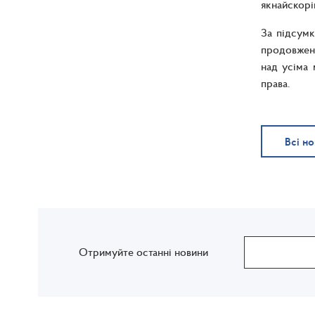
якнайскорі
За підсумк
продовженн
над усіма 
права.
Всі н
Отримуйте останні новини