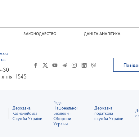
ЗАКОНОДАВСТВО
ДАНІ ТА АНАЛІТИКА
v.ua
.ua
Повідо
6-30
 лінія" 1545
Рада
Державна
Національної
Державна
Д
Казначейська
Безпеки і
податкова
с
Служба України
Оборони
служба України
України