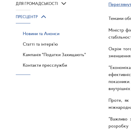
ДЛЯ ГРОМАДСЬКОСТІ
Перегляну
ПРЕСЦЕНТР
Темами обг
Міністр фі
Новини та Анонси
стабільнос
Статті та інтерв'ю
Окрім тог
Кампанія "Податки Захищають"
зменшення 
Контакти пресслужби
“Економіка
ефективніс
показники.
внутрішніх 
Проте, як
міжнародна
“Важливо 
розробку 