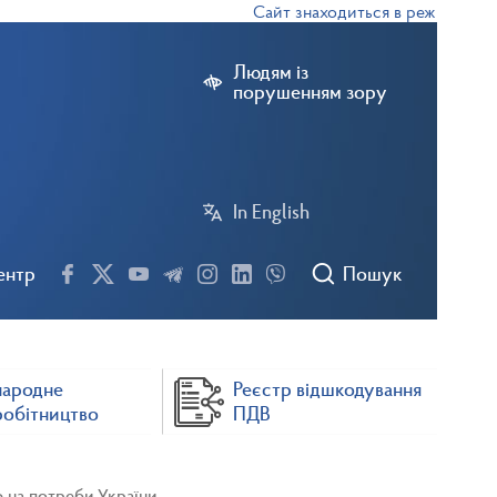
Сайт знаходиться в режимі тестов
Людям із
порушенням зору
In English
ентр
Пошук
народне
Реєстр відшкодування
робітництво
ПДВ
 на потреби України