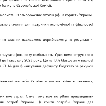
 банку та Європейської Комісії.
користання заморожених активів рф на користь України.
альне значення для підтримки економічної та фінансової
ення власних надходжень держбюджету, як результат -
тримувати фінансову стабільність. Уряд демонструє свою
 до І кварталу 2023 року. Це на 13% більше аніж планові
рів США для фінансування дефіциту бюджету за рахунок
нансові потреби України в умовах війни є значними,
бами вже зараз. Саме тому нам потрібно пришвидшити
ля потреб України. Ці кошти потрібні Україні для