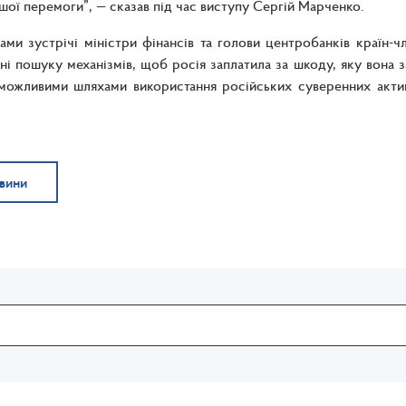
шої перемоги”, — сказав під час виступу Сергій Марченко.
ами зустрічі міністри фінансів та голови центробанків країн-чл
і пошуку механізмів, щоб росія заплатила за шкоду, яку вона 
можливими шляхами використання російських суверенних актив
овини