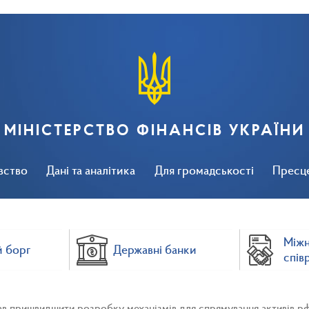
МІНІСТЕРСТВО ФІНАНСІВ УКРАЇНИ
вство
Дані та аналітика
Для громадськості
Пресц
Між
 борг
Державні банки
спів
ав пришвидшити розробку механізмів для спрямування активів рф