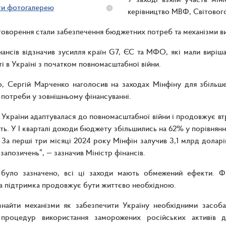
ти фотогалерею
керівництво МВФ, Світового
оворення стали забезпечення бюджетних потреб та механізми ви
нансів відзначив зусилля країн G7, ЄС та МФО, які мали виріш
ті в Україні з початком повномасштабної війни.
о, Сергій Марченко наголосив на заходах Мінфіну для збільш
потреби у зовнішньому фінансуванні.
 України адаптувалася до повномасштабної війни і продовжує в
ть. У І кварталі доходи бюджету збільшились на 62% у порівнянні
 За перші три місяці 2024 року Мінфін залучив 3,1 млрд дола
запозичень”, — зазначив Міністр фінансів.
 було зазначено, всі ці заходи мають обмежений ефекти. Фі
 підтримка продовжує бути життєво необхідною.
знайти механізми як забезпечити Україну необхідними засо
процедур використання заморожених російських активів д