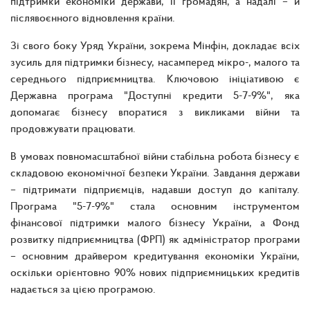
підтримки економіки держави, її громадян, а надалі – й
післявоєнного відновлення країни.
Зі свого боку Уряд України, зокрема Мінфін, докладає всіх
зусиль для підтримки бізнесу, насамперед мікро-, малого та
середнього підприємництва. Ключовою ініціативою є
Державна програма "Доступні кредити 5-7-9%", яка
допомагає бізнесу впоратися з викликами війни та
продовжувати працювати.
В умовах повномасштабної війни стабільна робота бізнесу є
складовою економічної безпеки України. Завдання держави
– підтримати підприємців, надавши доступ до капіталу.
Програма "5-7-9%" стала основним інструментом
фінансової підтримки малого бізнесу України, а Фонд
розвитку підприємництва (ФРП) як адміністратор програми
– основним драйвером кредитування економіки України,
оскільки орієнтовно 90% нових підприємницьких кредитів
надається за цією програмою.