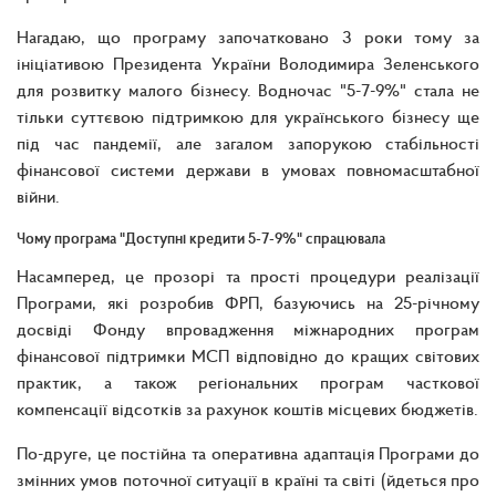
Нагадаю, що програму започатковано 3 роки тому за
ініціативою Президента України Володимира Зеленського
для розвитку малого бізнесу. Водночас "5-7-9%" стала не
тільки суттєвою підтримкою для українського бізнесу ще
під час пандемії, але загалом запорукою стабільності
фінансової системи держави в умовах повномасштабної
війни.
Чому програма "Доступні кредити 5-7-9%" спрацювала
Насамперед, це прозорі та прості процедури реалізації
Програми, які розробив ФРП, базуючись на 25-річному
досвіді Фонду впровадження міжнародних програм
фінансової підтримки МСП відповідно до кращих світових
практик, а також регіональних програм часткової
компенсації відсотків за рахунок коштів місцевих бюджетів.
По-друге, це постійна та оперативна адаптація Програми до
змінних умов поточної ситуації в країні та світі (йдеться про