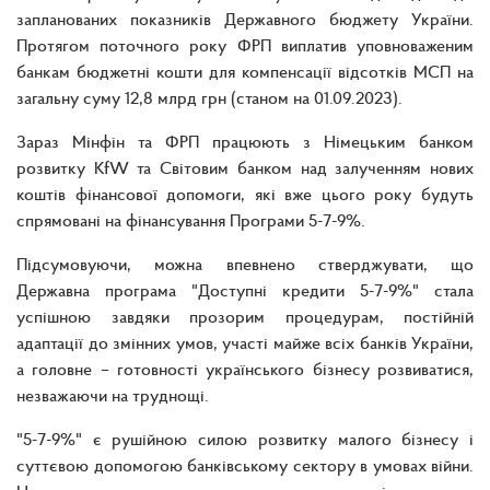
запланованих показників Державного бюджету України.
Протягом поточного року ФРП виплатив уповноваженим
банкам бюджетні кошти для компенсації відсотків МСП на
загальну суму 12,8 млрд грн (станом на 01.09.2023).
Зараз Мінфін та ФРП працюють з Німецьким банком
розвитку KfW та Світовим банком над залученням нових
коштів фінансової допомоги, які вже цього року будуть
спрямовані на фінансування Програми 5-7-9%.
Підсумовуючи, можна впевнено стверджувати, що
Державна програма "Доступні кредити 5-7-9%" стала
успішною завдяки прозорим процедурам, постійній
адаптації до змінних умов, участі майже всіх банків України,
а головне – готовності українського бізнесу розвиватися,
незважаючи на труднощі.
"5-7-9%" є рушійною силою розвитку малого бізнесу і
суттєвою допомогою банківському сектору в умовах війни.