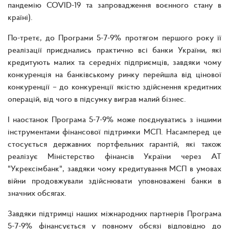
пандемію COVID-19 та запровадження воєнного стану в
країні).
По-третє, до Програми 5-7-9% протягом першого року її
реалізації приєднались практично всі банки України, які
кредитують малих та середніх підприємців, завдяки чому
конкуренція на банківському ринку перейшла від цінової
конкуренції – до конкуренції якістю здійснення кредитних
операцій, від чого в підсумку виграв малий бізнес.
І наостанок Програма 5-7-9% може поєднуватись з іншими
інструментами фінансової підтримки МСП. Насамперед це
стосується державних портфельних гарантій, які також
реалізує Міністерство фінансів України через АТ
"Укрексімбанк", завдяки чому кредитування МСП в умовах
війни продовжували здійснювати уповноважені банки в
значних обсягах.
Завдяки підтримці наших міжнародних партнерів Програма
5-7-9% фінансується у повному обсязі відповідно до