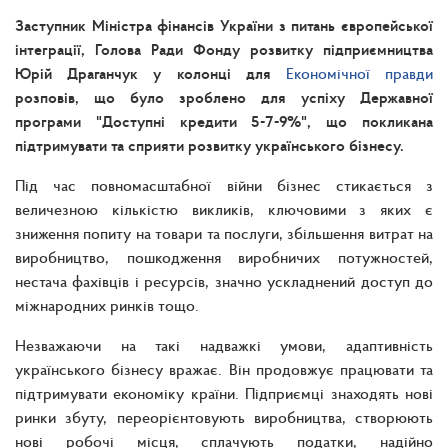
Заступник Міністра фінансів України з питань європейської
інтеграції, Голова Ради Фонду розвитку підприємництва
Юрій Драганчук у колонці для
Економічної правди
розповів, що було зроблено для успіху Державної
програми "Доступні кредити 5-7-9%", що покликана
підтримувати та сприяти розвитку українського бізнесу.
Під час повномасштабної війни бізнес стикається з
величезною кількістю викликів, ключовими з яких є
зниження попиту на товари та послуги, збільшення витрат на
виробництво, пошкодження виробничих потужностей,
нестача фахівців і ресурсів, значно ускладнений доступ до
міжнародних ринків тощо.
Незважаючи на такі надважкі умови, адаптивність
українського бізнесу вражає. Він продовжує працювати та
підтримувати економіку країни. Підприємці знаходять нові
ринки збуту, переорієнтовують виробництва, створюють
нові робочі місця, сплачують податки, надійно