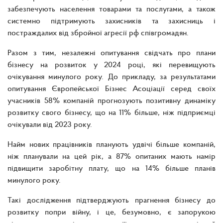
забезпечують населення товарами та послугами, а також
системно підтримують захисників та захисниць і
постраждалих від збройної агресії рф співгромадян.
Разом з тим, незалежні опитування свідчать про плани
бізнесу на розвиток у 2024 році, які перевищують
очікування минулого року. До прикладу, за результатами
опитування Європейської Бізнес Асоціації серед своїх
учасників 58% компаній прогнозують позитивну динаміку
розвитку свого бізнесу, що на 11% більше, ніж підприємці
очікували від 2023 року.
Найм нових працівників планують удвічі більше компаній,
ніж планували на цей рік, а 87% опитаних мають намір
підвищити заробітну плату, що на 14% більше планів
минулого року.
Такі дослідження підтверджують прагнення бізнесу до
розвитку попри війну, і це, безумовно, є запорукою