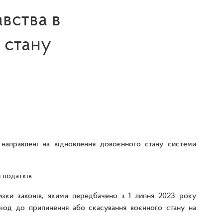
вства в
 стану
 направлені на відновлення довоєнного стану системи
 податків.
изки законів, якими передбачено з 1 липня 2023 року
ріод до припинення або скасування воєнного стану на