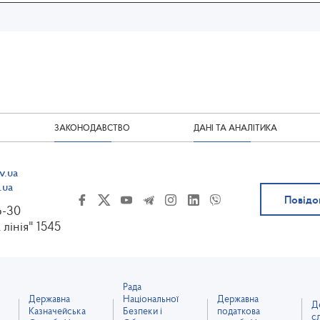
ЗАКОНОДАВСТВО
ДАНІ ТА АНАЛІТИКА
v.ua
.ua
Повідо
6-30
 лінія" 1545
Рада
Державна
Національної
Державна
Д
Казначейська
Безпеки і
податкова
с