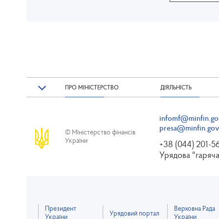
ПРО МІНІСТЕРСТВО
ДІЯЛЬНІСТЬ
infomf@minfin.go
presa@minfin.gov
© Міністерство фінансів
України
+38 (044) 201-5
Урядова "гаряча
Президент
Верховна Рада
Урядовий портал
України
України