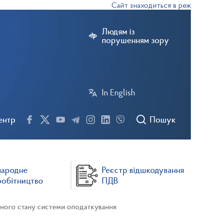
Сайт знаходиться в режимі тестово
Людям із
порушенням зору
In English
ентр
Пошук
народне
Реєстр відшкодування
робітництво
ПДВ
нного стану системи оподаткування