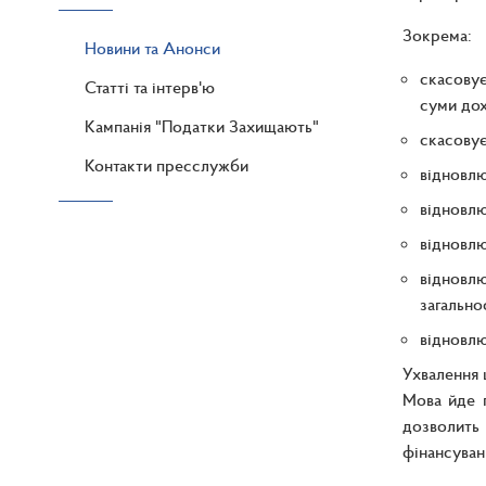
Зокрема:
Новини та Анонси
скасовує
Статті та інтерв'ю
суми дох
Кампанія "Податки Захищають"
скасовує
Контакти пресслужби
відновлю
відновлю
відновлю
відновл
загально
відновлю
Ухвалення 
Мова йде 
дозволить
фінансуван