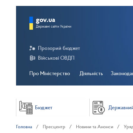
gov.ua
Державні сайти України
Прозорий бюджет
Військові ОВДП
Про Міністерство
Діяльність
Законода
Бюджет
Державний
Головна
Пресцентр
Новини та Анонси
Уряд