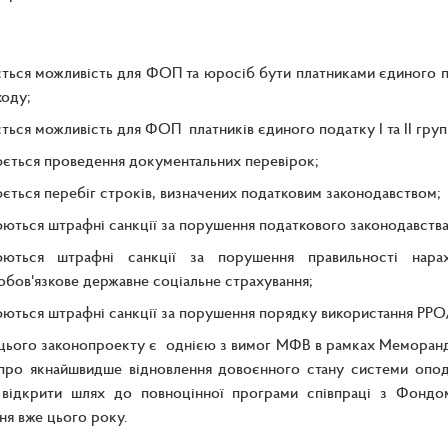
ться можливість для ФОП та юросіб бути платниками єдиного под
оду;
ться можливість для ФОП платників єдиного податку І та ІІ груп
ється проведення документальних перевірок;
ється перебіг строків, визначених податковим законодавством;
ються штрафні санкції за порушення податкового законодавства
юються штрафні санкції за порушення правильності нара
обов'язкове державне соціальне страхування;
ються штрафні санкції за порушення порядку використання РР
цього законопроекту є однією з вимог МФВ в рамках Меморанд
про якнайшвидше відновлення довоєнного стану системи опод
 відкрити шлях до повноцінної програми співпраці з Фондом
ня вже цього року.