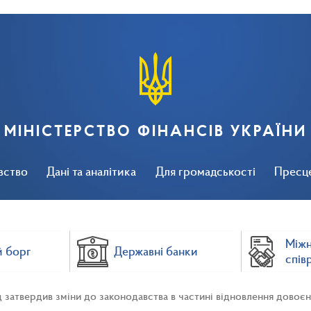
МІНІСТЕРСТВО ФІНАНСІВ УКРАЇНИ
вство
Дані та аналітика
Для громадськості
Пресц
Між
 борг
Державні банки
спів
 затвердив зміни до законодавства в частині відновлення довоє