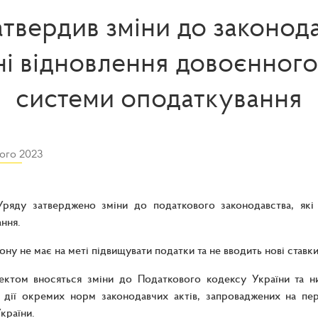
атвердив зміни до законода
ні відновлення довоєнного
системи оподаткування
ого 2023
Уряду затверджено зміни до податкового законодавства, які
ння.
ону не має на меті підвищувати податки та не вводить нові ставки
ектом вносяться зміни до Податкового кодексу України та н
я дії окремих норм законодавчих актів, запроваджених на пе
країни.