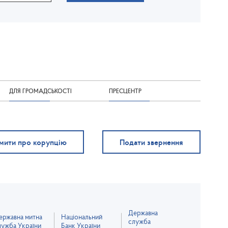
ДЛЯ ГРОМАДСЬКОСТІ
ПРЕСЦЕНТР
мити про корупцію
Подати звернення
Державна
ержавна митна
Національний
служба
лужба України
Банк України