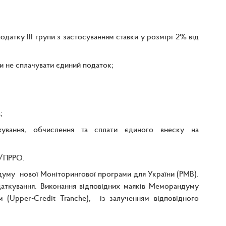
атку ІІІ групи з застосуванням ставки у розмірі 2% від
и не сплачувати єдиний податок;
;
хування, обчислення та сплати єдиного внеску на
О/ПРРО.
уму нової Моніторингової програми для України (PMB).
аткування. Виконання відповідних маяків Меморандуму
 (Upper-Credit Tranche), із залученням відповідного