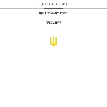
ДАНІ ТА АНАЛІТИКА
ДЛЯ ГРОМАДСЬКОСТІ
ПРЕСЦЕНТР
© Міністерство фінансів України
infomf@minfin.gov.ua
presa@minfin.gov.ua
+38 (044) 201-56-30
Урядова "гаряча лінія" 1545