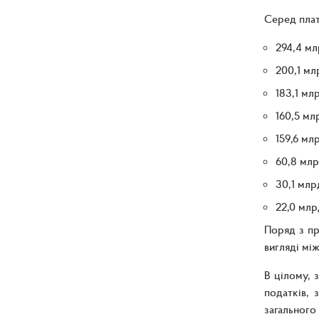
Серед плат
294,4 мл
200,1 мл
183,1 мл
160,5 мл
159,6 мл
60,8 млр
30,1 млрд
22,0 млр
Поряд з пр
вигляді мі
В цілому, 
податків, 
загального