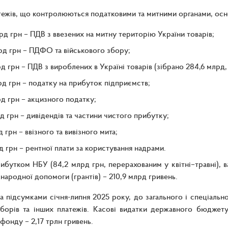
ежів, що контролюються податковими та митними органами, осн
рд грн – ПДВ з ввезених на митну територію України товарів;
рд грн – ПДФО та військового збору;
рд грн – ПДВ з вироблених в Україні товарів (зібрано 284,6 млрд,
рд грн – податку на прибуток підприємств;
рд грн – акцизного податку;
д грн – дивідендів та частини чистого прибутку;
 грн – ввізного та вивізного мита;
д грн – рентної плати за користування надрами.
ибутком НБУ (84,2 млрд грн, перерахованим у квітні–травні),
жнародної допомоги (грантів) – 210,9 млрд гривень.
за підсумками січня-липня 2025 року, до загального і спеціал
зборів та інших платежів. Касові видатки державного бюджету
 фонду – 2,17 трлн гривень.