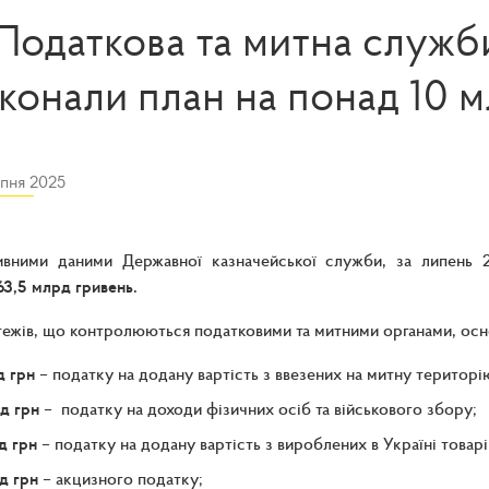
Податкова та митна служб
конали план на понад 10 м
пня 2025
ивними даними Державної казначейської служби, за липень
63,5 млрд гривень.
ежів, що контролюються податковими та митними органами, осн
д грн
– податку на додану вартість з ввезених на митну територію
д грн
– податку на доходи фізичних осіб та військового збору;
д грн
– податку на додану вартість з вироблених в Україні товарі
д грн
– акцизного податку;