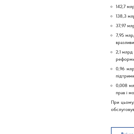
142,7 мл
138,3 мл
37,97 мл
7,95 млр
вразливи
2,1 млрд
реформи 
0,96 мл
підтримк
0,008 мл
прав і м
При цьому,
обслуговув
Всі н