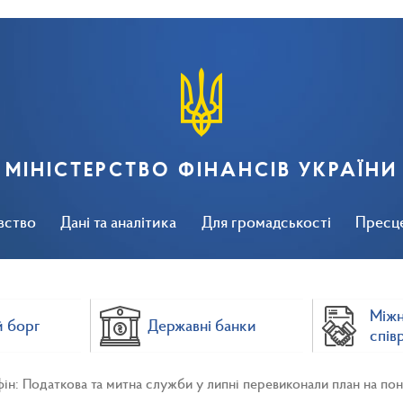
МІНІСТЕРСТВО ФІНАНСІВ УКРАЇНИ
вство
Дані та аналітика
Для громадськості
Пресц
Між
 борг
Державні банки
спів
ін: Податкова та митна служби у липні перевиконали план на пон