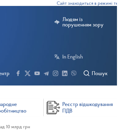
Сайт знаходиться в режимі тестової експл
Людям із
порушенням зору
In English
ентр
Пошук
народне
Реєстр відшкодування
робітництво
ПДВ
ад 10 млрд грн