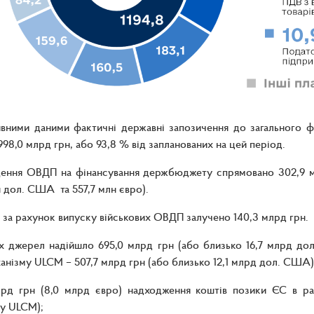
ивними даними фактичні державні запозичення до загального 
998,0 млрд грн, або 93,8 % від запланованих на цей період.
ення ОВДП на фінансування держбюджету спрямовано 302,9 млр
 дол. США та 557,7 млн євро).
 за рахунок випуску військових ОВДП залучено 140,3 млрд грн.
іх джерел надійшло 695,0 млрд грн (або близько 16,7 млрд до
анізму ULCM – 507,7 млрд грн (або близько 12,1 млрд дол. США)
лрд грн (8,0 млрд євро) надходження коштів позики ЄС в ра
у ULCM);