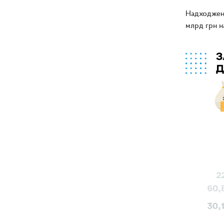
Надходженн
млрд грн н