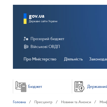
gov.ua
Державні сайти України
Прозорий бюджет
Військові ОВДП
Про Міністерство
Діяльність
Законода
Бюджет
Державний
Головна
Пресцентр
Новини та Анонси
Мінф