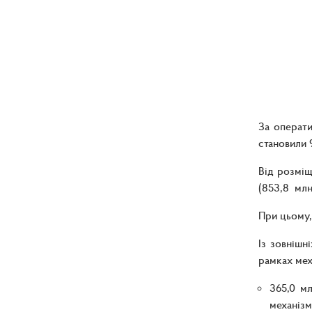
За операт
становили 
Від розміщ
(853,8 млн
При цьому,
Із зовнішн
рамках мех
365,0 м
механізм