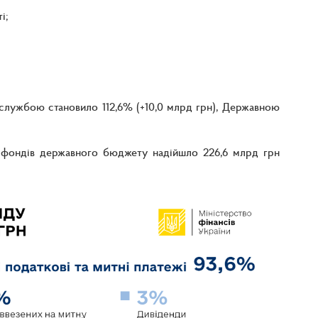
і;
лужбою становило 112,6% (+10,0 млрд грн), Державною
о фондів державного бюджету надійшло 226,6 млрд грн