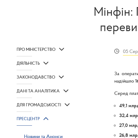
Мінфін: 
переви
ПРО МІНІСТЕРСТВО
05 Сер
ДІЯЛЬНІСТЬ
За операт
ЗАКОНОДАВСТВО
надійшло
1
ДАНІ ТА АНАЛІТИКА
Серед плат
ДЛЯ ГРОМАДСЬКОСТІ
49,1 млр
32,4 млр
ПРЕСЦЕНТР
27,0 млр
26,8 млр
Новини та Анонси