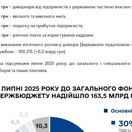
 грн
– дивідендів від підприємств з державною часткою власност
 грн
– ввізного та вивізного мита;
 грн
– податку на прибуток підприємств;
 грн
– рентної плати за користування надрами.
виконання місячного розпису доходів Державною податковою с
жбою – 100,3% (+0,2 млрд грн).
за підсумками липня 2025 року, до загального і спеціальног
борів та інших платежів.