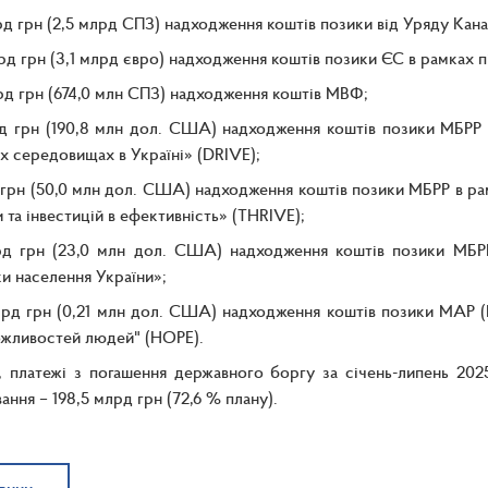
рд грн (2,5 млрд СПЗ) надходження коштів позики від Уряду Кан
рд грн (3,1 млрд євро) надходження коштів позики ЄС в рамках пі
рд грн (674,0 млн СПЗ) надходження коштів МВФ;
д грн (190,8 млн дол. США) надходження коштів позики МБРР 
х середовищах в Україні» (DRIVE);
 грн (50,0 млн дол. США) надходження коштів позики МБРР в р
та інвестицій в ефективність» (THRIVE);
рд грн (23,0 млн дол. США) надходження коштів позики МБРР
и населення України»;
рд грн (0,21 млн дол. США) надходження коштів позики МАР (
ожливостей людей" (HOPE).
 платежі з погашення державного боргу за січень-липень 2025
ання – 198,5 млрд грн (72,6 % плану).
овини