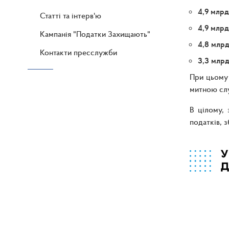
4,9 млрд
Статті та інтерв'ю
4,9 млрд
Кампанія "Податки Захищають"
4,8 млрд
Контакти пресслужби
3,3 млрд
При цьому 
митною слу
В цілому, 
податків, з