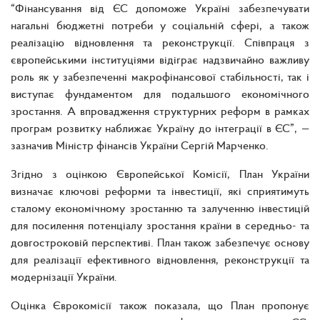
“Фінансування від ЄС допоможе Україні забезпечувати
нагальні бюджетні потреби у соціальній сфері, а також
реалізацію відновлення та реконструкції. Співпраця з
європейськими інституціями відіграє надзвичайно важливу
роль як у забезпеченні макрофінансової стабільності, так і
виступає фундаментом для подальшого економічного
зростання. А впровадження структурних реформ в рамках
програм розвитку наближає Україну до інтеграції в ЄС”, —
зазначив Міністр фінансів України Сергій Марченко.
Згідно з оцінкою Європейської Комісії, План України
визначає ключові реформи та інвестиції, які сприятимуть
сталому економічному зростанню та залученню інвестицій
для посилення потенціалу зростання країни в середньо- та
довгостроковій перспективі. План також забезпечує основу
для реалізації ефективного відновлення, реконструкції та
модернізації України.
Оцінка Єврокомісії також показала, що План пропонує