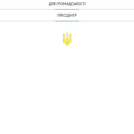
ДЛЯ ГРОМАДСЬКОСТІ
ПРЕСЦЕНТР
© Міністерство фінансів України
infomf@minfin.gov.ua
presa@minfin.gov.ua
+38 (044) 201-56-30
Урядова "гаряча лінія" 1545
Повідомити про корупцію