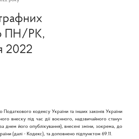
штрафних
ю ПН/РК,
я 2022
о Податкового кодексу України та інших законів України
ого внеску під час дії воєнного, надзвичайного стану»
 за днем його опублікування), внесені зміни, зокрема, до
їни (далі - Кодекс), та доповнено підпунктом 69.11.