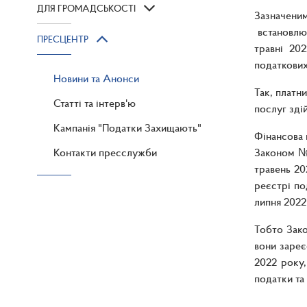
ДЛЯ ГРОМАДСЬКОСТІ
Зазначеним
встановлюю
ПРЕСЦЕНТР
травні 20
податкових 
Новини та Анонси
Так, платн
Статті та інтерв'ю
послуг зді
Кампанія "Податки Захищають"
Фінансова 
Контакти пресслужби
Законом № 
травень 20
реєстрі по
липня 2022
Тобто Зако
вони зареє
2022 року,
податки та