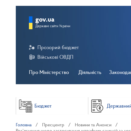
gov.ua
Державні сайти України
Прозорий бюджет
Військові ОВДП
Про Міністерство
Діяльність
Законода
Бюджет
Державний
Головна
Пресцентр
Новини та Анонси
Роз’яснення щодо застосування штрафних санкцій за нес