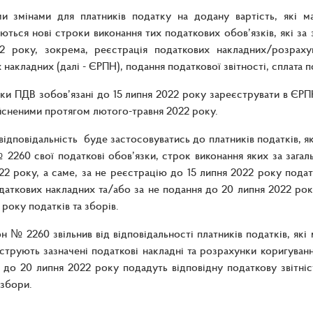
и змінами для платників податку на додану вартість, які ма
ться нові строки виконання тих податкових обов’язків, які за
22 року, зокрема, реєстрація податкових накладних/розрах
накладних (далі - ЄРПН), подання податкової звітності, сплата по
ики ПДВ зобов’язані до 15 липня 2022 року зареєструвати в ЄР
йсненими протягом лютого-травня 2022 року.
відповідальність буде застосовуватись до платників податків, як
2260 свої податкові обов’язки, строк виконання яких за зага
22 року, а саме, за не реєстрацію до 15 липня 2022 року пода
даткових накладних та/або за не подання до 20 липня 2022 року 
 року податків та зборів.
н № 2260 звільнив від відповідальності платників податків, які
струють зазначені податкові накладні та розрахунки коригуван
 до 20 липня 2022 року подадуть відповідну податкову звітніст
 збори.