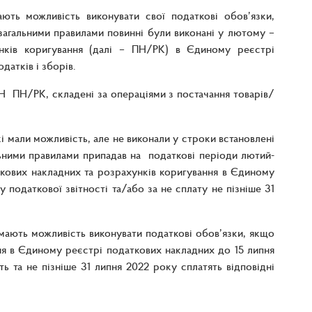
ють можливість виконувати свої податкові обов’язки,
 загальними правилами повинні були виконані у лютому –
унків коригування (далі – ПН/РК) в Єдиному реєстрі
датків і зборів.
ПН ПН/РК, складені за операціями з постачання товарів/
і мали можливість, але не виконали у строки встановлені
льними правилами припадав на податкові періоди лютий-
ткових накладних та розрахунків коригування в Єдиному
податкової звітності та/або за не сплату не пізніше 31
 мають можливість виконувати податкові обов’язки, якщо
ня в Єдиному реєстрі податкових накладних до 15 липня
ь та не пізніше 31 липня 2022 року сплатять відповідні