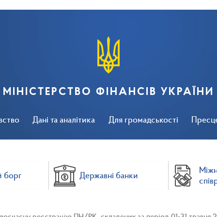
МІНІСТЕРСТВО ФІНАНСІВ УКРАЇНИ
вство
Дані та аналітика
Для громадськості
Пресц
Між
 борг
Державні банки
спів
воєчасну реєстрацію ПН/РК, складених за період 01-31 травня 