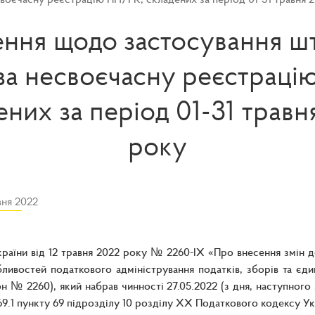
ення щодо застосування 
 за несвоєчасну реєстраці
ених за період 01-31 травн
року
вня 2022
раїни від 12 травня 2022 року № 2260-IX «Про внесення змін д
ивостей податкового адміністрування податків, зборів та єдин
кон № 2260), який набрав чинності 27.05.2022 (з дня, наступного
69.1 пункту 69 підрозділу 10 розділу ХХ Податкового кодексу Укра