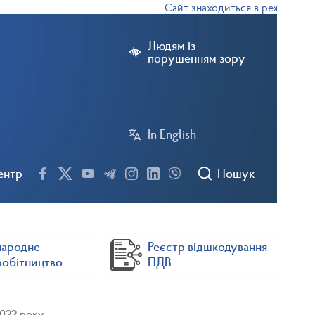
Сайт знаходиться в режимі тесто
Людям із
порушенням зору
In English
ентр
Пошук
народне
Реєстр відшкодування
робітництво
ПДВ
2022 року