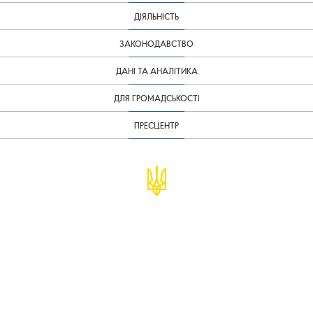
ДІЯЛЬНІСТЬ
ЗАКОНОДАВСТВО
ДАНІ ТА АНАЛІТИКА
ДЛЯ ГРОМАДСЬКОСТІ
ПРЕСЦЕНТР
© Міністерство фінансів України
infomf@minfin.gov.ua
presa@minfin.gov.ua
+38 (044) 201-56-30
Урядова "гаряча лінія" 1545