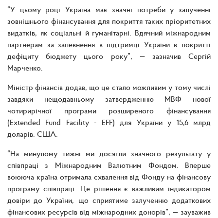
“У цьому році Україна має значні потреби у залученні
зовнішнього фінансування для покриття таких пріоритетних
видатків, як соціальні й гуманітарні. Вдячний міжнародним
партнерам за запевнення в підтримці України в покритті
дефіциту бюджету цього року”, — зазначив Сергій
Марченко.
Міністр фінансів додав, що це стало можливим у тому числі
завдяки нещодавньому затвердженню МВФ нової
чотирирічної програми розширеного фінансування
(Extended Fund Facility - EFF) для України у 15,6 млрд
доларів. США.
“На минулому тижні ми досягли значного результату у
співпраці з Міжнародним Валютним Фондом. Вперше
воююча країна отримала схвалення від Фонду на фінансову
програму співпраці. Це рішення є важливим індикатором
довіри до України, що сприятиме залученню додаткових
фінансових ресурсів від міжнародних донорів”, — зауважив