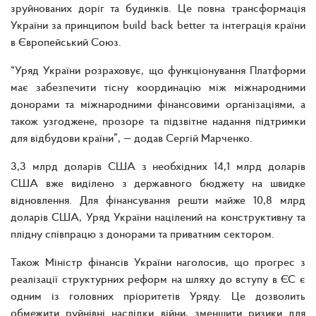
зруйнованих доріг та будинків. Це повна трансформація
України за принципом build back better та інтеграція країни
в Європейський Союз.
“Уряд України розраховує, що функціонування Платформи
має забезпечити тісну координацію між міжнародними
донорами та міжнародними фінансовими організаціями, а
також узгоджене, прозоре та підзвітне надання підтримки
для відбудови країни”, — додав Сергій Марченко.
3,3 млрд доларів США з необхідних 14,1 млрд доларів
США вже виділено з державного бюджету на швидке
відновлення. Для фінансування решти майже 10,8 млрд
доларів США, Уряд України націлений на конструктивну та
плідну співпрацю з донорами та приватним сектором.
Також Міністр фінансів України наголосив, що прогрес з
реалізації структурних реформ на шляху до вступу в ЄС є
одним із головних пріоритетів Уряду. Це дозволить
обмежити руйнівні наслідки війни, зменшити ризики для