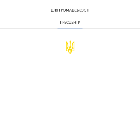
ДЛЯ ГРОМАДСЬКОСТІ
ПРЕСЦЕНТР
© Міністерство фінансів України
infomf@minfin.gov.ua
presa@minfin.gov.ua
+38 (044) 201-56-30
Урядова "гаряча лінія" 1545
Повідомити про корупцію