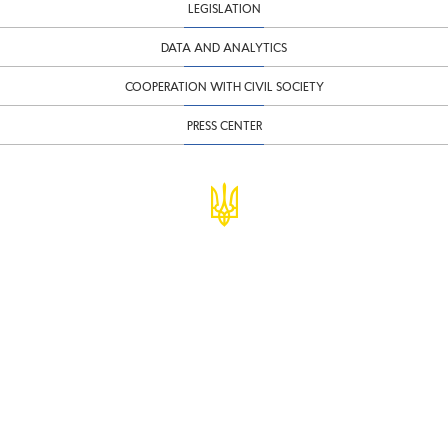
LEGISLATION
DATA AND ANALYTICS
COOPERATION WITH CIVIL SOCIETY
PRESS CENTER
© Ministry of Finance of Ukraine
infomf@minfin.gov.ua
presa@minfin.gov.ua
+38 (044) 201-56-30
Government Hotline 1545