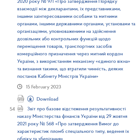
2020 року № 971 «Про затвердження Порядку
взаємодії між декларантами, їх представниками,
іншими заінтересованими особами та митними
органами, іншими державними органами, установами та
організаціями, уповноваженими на здійснення
дозвільних або контрольних функцій щодо
переміщення товарів, транспортних засобів
комерційного призначення через митний кордон
України, з використанням механізму «єдиного вікна»
та визнання такими, що втратили чинність, деяких
постанов Кабінету Міністрів України»
15 February 2023
Download
Звіт про базове відстеження результативності
наказу Міністерства фінансів України від 29 жовтня
2021 року № 568 «Про затвердження Вимог до
характеристик пломб спеціального типу, ведення їх
обліку та зберігання»