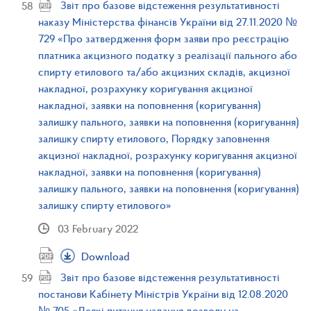
Звіт про базове відстеження результативності
наказу Міністерства фінансів України від 27.11.2020 №
729 «Про затвердження форм заяви про реєстрацію
платника акцизного податку з реалізації пального або
спирту етилового та/або акцизних складів, акцизної
накладної, розрахунку коригування акцизної
накладної, заявки на поповнення (коригування)
залишку пального, заявки на поповнення (коригування)
залишку спирту етилового, Порядку заповнення
акцизної накладної, розрахунку коригування акцизної
накладної, заявки на поповнення (коригування)
залишку пального, заявки на поповнення (коригування)
залишку спирту етилового»
03 February 2022
Download
Звіт про базове відстеження результативності
постанови Кабінету Міністрів України від 12.08.2020
№ 705 «Деякі питання надання дозволу на