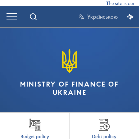
The site is curre
Українською
MINISTRY OF FINANCE OF
UKRAINE
Budget policy
Debt policy