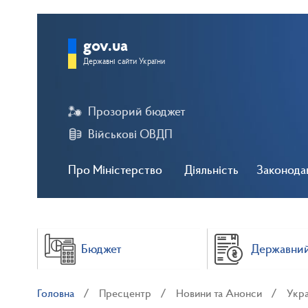
gov.ua
Державні сайти України
Прозорий бюджет
Військові ОВДП
Про Міністерство
Діяльність
Законода
Бюджет
Державний
Головна
Пресцентр
Новини та Анонси
Укра