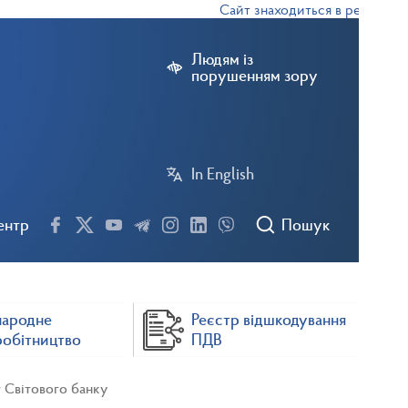
Сайт знаходиться в режимі тесто
Людям із
порушенням зору
In English
ентр
Пошук
народне
Реєстр відшкодування
робітництво
ПДВ
 Світового банку