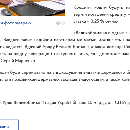
Кредитні кошти будуть над
термін погашення кредиту –
ставка – 0,25 % річних.
ти фотогалерею
«Великобританія є одним з 
в. Завдяки таким надійним партнерам ми маємо можливість і н
их видатків. Вдячний Уряду Великої Британії, а також команді Св
сь на плідну співпрацю і наступного року, яка допоможе нам 
 Сергій Марченко.
ошти буде спрямовано на відшкодування видатків державного бю
 плати працівникам державних закладів вищої освіти, а також ком
і Уряд Великобританії надав Україні більше 1,5 млрд дол. США
овини