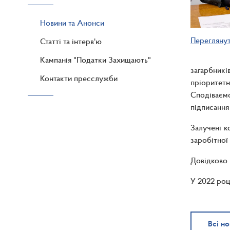
Новини та Анонси
Перегляну
Статті та інтерв'ю
Кампанія "Податки Захищають"
загарбникі
Контакти пресслужби
пріоритетн
Сподіваємо
підписання
Залучені к
заробітної
Довідково
У 2022 роц
Всі н