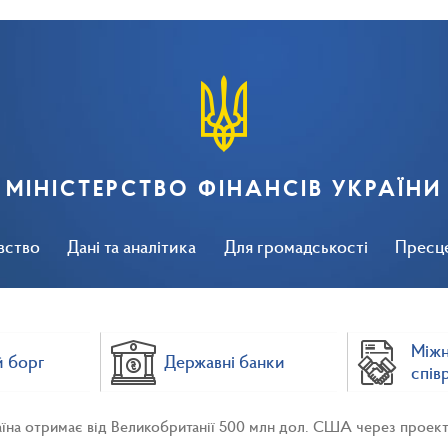
МІНІСТЕРСТВО ФІНАНСІВ УКРАЇНИ
вство
Дані та аналітика
Для громадськості
Пресц
Між
 борг
Державні банки
спів
їна отримає від Великобританії 500 млн дол. США через проект