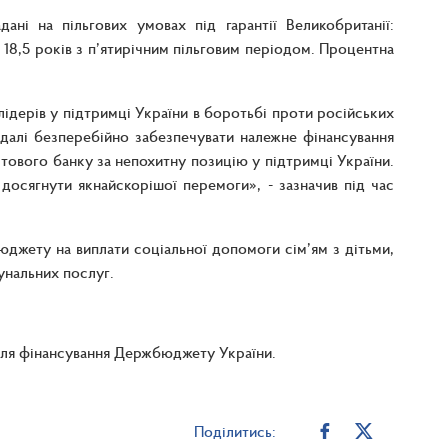
ані на пільгових умовах під гарантії Великобританії:
 18,5 років з п’ятирічним пільговим періодом. Процентна
лідерів у підтримці України в боротьбі проти російських
адалі безперебійно забезпечувати належне фінансування
ітового банку за непохитну позицію у підтримці України.
досягнути якнайскорішої перемоги», - зазначив під час
джету на виплати соціальної допомоги сім’ям з дітьми,
унальних послуг.
 для фінансування Держбюджету України.
Поділитись: