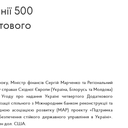
нії 500
тового
оку, Міністр фінансів Сергій Марченко та Регіональний
 справах Східної Європи (Україна, Білорусь та Молдова)
 Угоду про надання Україні четвертого Додаткового
ізації спільного з Міжнародним банком реконструкції та
дною асоціацією розвитку (МАР) проекту «Підтримка
безпечення стійкого державного управління в Україні».
лн дол. США.