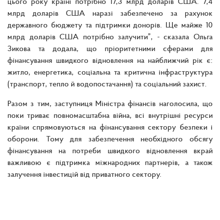
цього року країні потрібно 17,3 млрд доларів США. 7,4
млрд доларів США наразі забезпечено за рахунок
державного бюджету та підтримки донорів. Ще майже 10
млрд доларів США потрібно залучити”, - сказала Ольга
Зикова та додала, що пріоритетними сферами для
фінансування швидкого відновлення на найближчий рік є:
житло, енергетика, соціальна та критична інфраструктура
(транспорт, тепло й водопостачання) та соціальний захист.
Разом з тим, заступниця Міністра фінансів наголосила, що
поки триває повномасштабна війна, всі внутрішні ресурси
країни спрямовуються на фінансування сектору безпеки і
оборони. Тому для забезпечення необхідного обсягу
фінансування на потреби швидкого відновлення вкрай
важливою є підтримка міжнародних партнерів, а також
залучення інвестицій від приватного сектору.