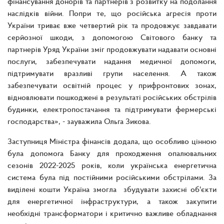
фінансування донорів та партнерів з розвитку на подолання
наслідків війни. Попри те, що російська агресія проти
України триває вже четвертий рік та продовжує завдавати
серйозної шкоди, з допомогою Світового банку та
партнерів Уряд України зміг продовжувати надавати основні
послуги, забезпечувати надання медичної допомоги,
підтримувати вразливі групи населення. А також
забезпечувати освітній процес у прифронтових зонах,
відновлювати пошкоджені в результаті російських обстрілів
будинки, електропостачання та підтримувати фермерські
господарства», - зауважила Ольга Зикова.
Заступниця Міністра фінансів додала, що особливо цінною
була допомога Банку для проходження опалювальних
сезонів 2022-2025 років, коли українська енергетична
система була під постійними російськими обстрілами. За
виділені кошти Україна змогла збудувати захисні об'єкти
для енергетичної інфраструктури, а також закупити
необхідні трансформатори і критично важливе обладнання