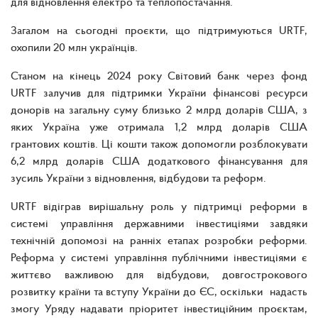
для відновлення електро та теплопостачання.
Загалом на сьогодні проєкти, що підтримуються URTF,
охопили 20 млн українців.
Станом на кінець 2024 року Світовий банк через фонд
URTF залучив для підтримки України фінансові ресурси
донорів на загальну суму близько 2 млрд доларів США, з
яких Україна уже отримала 1,2 млрд доларів США
грантових коштів. Ці кошти також допомогли розблокувати
6,2 млрд доларів США додаткового фінансування для
зусиль України з відновлення, відбудови та реформ.
URTF відіграв вирішальну роль у підтримці реформи в
системі управління державними інвестиціями завдяки
технічній допомозі на ранніх етапах розробки реформи.
Реформа у системі управління публічними інвестиціями є
життєво важливою для відбудови, довгострокового
розвитку країни та вступу України до ЄС, оскільки надасть
змогу Уряду надавати пріоритет інвестиційним проєктам,