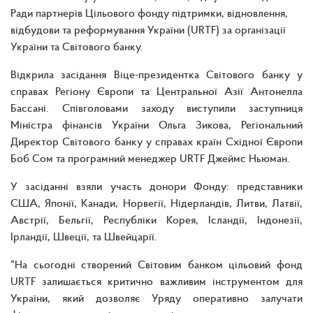
Ради партнерів Цільового фонду підтримки, відновлення,
відбудови та реформування України (URTF) за організації
України та Світового банку.
Відкрила засідання Віце-президентка Світового банку у
справах Регіону Європи та Центральної Азії Антонелла
Бассані. Співголовами заходу виступили заступниця
Міністра фінансів України Ольга Зикова, Регіональний
Директор Світового банку у справах країн Східної Європи
Боб Сом та програмний менеджер URTF Джеймс Ньюман.
У засіданні взяли участь донори Фонду: представники
США, Японії, Канади, Норвегії, Нідерландів, Литви, Латвії,
Австрії, Бельгії, Республіки Корея, Ісландії, Індонезії,
Ірландії, Швеції, та Швейцарії.
“На сьогодні створений Світовим банком цільовий фонд
URTF залишається критично важливим інструментом для
України, який дозволяє Уряду оперативно залучати