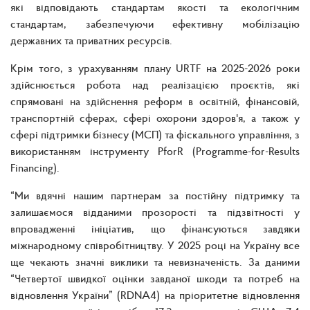
які відповідають стандартам якості та екологічним
стандартам, забезпечуючи ефективну мобілізацію
державних та приватних ресурсів.
Крім того, з урахуванням плану URTF на 2025-2026 роки
здійснюється робота над реалізацією проєктів, які
спрямовані на здійснення реформ в освітній, фінансовій,
транспортній сферах, сфері охорони здоров'я, а також у
сфері підтримки бізнесу (МСП) та фіскального управління, з
використанням інструменту PforR (Programme-for-Results
Financing).
“Ми вдячні нашим партнерам за постійну підтримку та
залишаємося відданими прозорості та підзвітності у
впровадженні ініціатив, що фінансуються завдяки
міжнародному співробітництву. У 2025 році на Україну все
ще чекають значні виклики та невизначеність. За даними
“Четвертої швидкої оцінки завданої шкоди та потреб на
відновлення України” (RDNA4) на пріоритетне відновлення