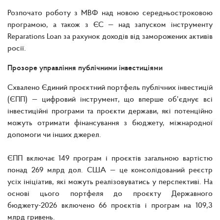
Розпочато роботу з МВФ над новою середньостроковою
програмою, а також з ЄС — над запуском інструменту
Reparations Loan за рахунок доходів від заморожених активів
росії.
Прозоре управління публічними інвестиціями
Схвалено Єдиний проєктний портфель публічних інвестицій
(ЄПП) — цифровий інструмент, що вперше об’єднує всі
інвестиційні програми та проєкти держави, які потенційно
можуть отримати фінансування з бюджету, міжнародної
допомоги чи інших джерел.
ЄПП включає 149 програм і проєктів загальною вартістю
понад 269 млрд дол. США — це консолідований реєстр
усіх ініціатив, які можуть реалізовуватись у перспективі. На
основі цього портфеля до проєкту Державного
бюджету-2026 включено 66 проєктів і програм на 109,3
млрд гривень.