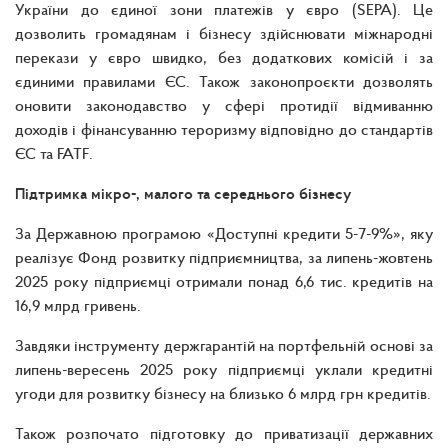
України до єдиної зони платежів у євро (SEPA). Це
дозволить громадянам і бізнесу здійснювати міжнародні
перекази у євро швидко, без додаткових комісій і за
єдиними правилами ЄС. Також законопроєкти дозволять
оновити законодавство у сфері протидії відмиванню
доходів і фінансуванню тероризму відповідно до стандартів
ЄС та FATF.
Підтримка мікро-, малого та середнього бізнесу
За Державною програмою «Доступні кредити 5-7-9%», яку
реалізує Фонд розвитку підприємництва, за липень-жовтень
2025 року підприємці отримали понад 6,6 тис. кредитів на
16,9 млрд гривень.
Завдяки інструменту держгарантій на портфельній основі за
липень-вересень 2025 року підприємці уклали кредитні
угоди для розвитку бізнесу на близько 6 млрд грн кредитів.
Також розпочато підготовку до приватизації державних