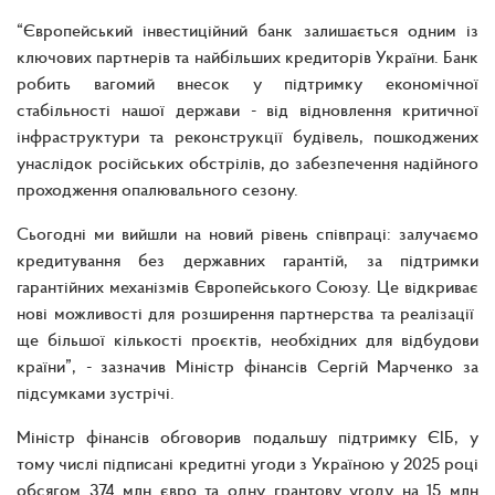
“Європейський інвестиційний банк залишається одним із
ключових партнерів та найбільших кредиторів України. Банк
робить вагомий внесок у підтримку економічної
стабільності нашої держави - від відновлення критичної
інфраструктури та реконструкції будівель, пошкоджених
унаслідок російських обстрілів, до забезпечення надійного
проходження опалювального сезону.
Сьогодні ми вийшли на новий рівень співпраці: залучаємо
кредитування без державних гарантій, за підтримки
гарантійних механізмів Європейського Союзу. Це відкриває
нові можливості для розширення партнерства та реалізації
ще більшої кількості проєктів, необхідних для відбудови
країни”, - зазначив Міністр фінансів Сергій Марченко за
підсумками зустрічі.
Міністр фінансів обговорив подальшу підтримку ЄІБ, у
тому числі підписані кредитні угоди з Україною у 2025 році
обсягом 374 млн євро та одну грантову угоду на 15 млн