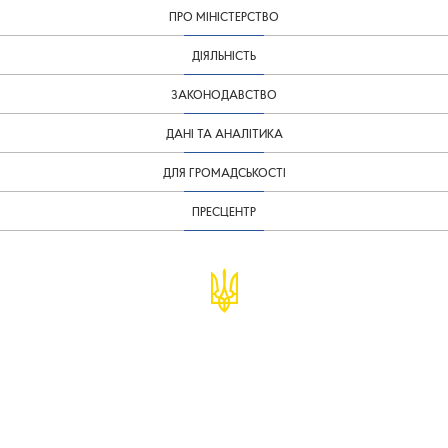
ПРО МІНІСТЕРСТВО
ДІЯЛЬНІСТЬ
ЗАКОНОДАВСТВО
ДАНІ ТА АНАЛІТИКА
ДЛЯ ГРОМАДСЬКОСТІ
ПРЕСЦЕНТР
© Міністерство фінансів України
infomf@minfin.gov.ua
presa@minfin.gov.ua
+38 (044) 201-56-30