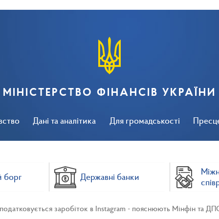
МІНІСТЕРСТВО ФІНАНСІВ УКРАЇНИ
вство
Дані та аналітика
Для громадськості
Пресц
Між
 борг
Державні банки
спів
податковується заробіток в Instagram - пояснюють Мінфін та ДП