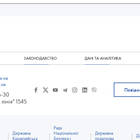
ЗАКОНОДАВСТВО
ДАНІ ТА АНАЛІТИКА
v.ua
.ua
Повідо
6-30
 лінія" 1545
Рада
Державна
Національної
Державна
Д
Казначейська
Безпеки і
податкова