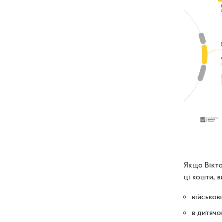
Якщо Вікто
ці кошти, 
військов
в дитячо