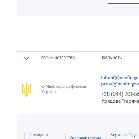
ПРО МІНІСТЕРСТВО
ДІЯЛЬНІСТЬ
infomf@minfin.go
presa@minfin.gov
© Міністерство фінансів
України
+38 (044) 201-5
Урядова "гаряча
Президент
Верховна Рада
Урядовий портал