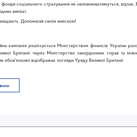
 фонди соціального страхування не наповнюватимуться, відтак, 
відних виплат.
хищають. Допомагай своїм внеском!
йна кампанія реалізується Міністерством фінансів України р
икої Британії через Міністерство закордонних справ та міжн
 не обов'язково відображає погляди Уряду Великої Британії.
овини