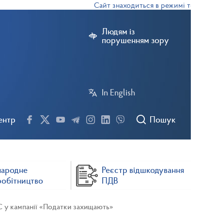
Сайт знаходиться в режимі тестової екс
Людям із
порушенням зору
In English
ентр
Пошук
народне
Реєстр відшкодування
робітництво
ПДВ
С у кампанії «Податки захищають»