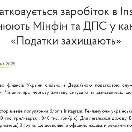
тковується заробіток в In
нюють Мінфін та ДПС у кам
«Податки захищають»
дня 2025
тво фінансів України спільно з Державною податковою слу
». Читайте про чергову життєву ситуацію та дізнавайтесь, що
ікторія веде популярний блог в Instagram. Рекламуючи українськ
210 тис. грн/квартал; 840 тис. грн/рік). Для легалізації доходу
риємець) 3 групи. Це дозволяє їй офіційно надавати рекламні по