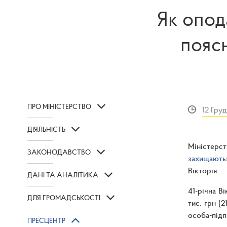
Як опода
пояс
ПРО МІНІСТЕРСТВО
12 Гру
ДІЯЛЬНІСТЬ
Міністерс
ЗАКОНОДАВСТВО
захищають
Вікторія.
ДАНІ ТА АНАЛІТИКА
41-річна В
ДЛЯ ГРОМАДСЬКОСТІ
тис. грн (
особа-підп
ПРЕСЦЕНТР