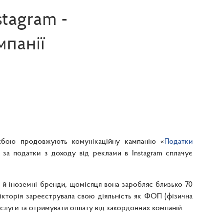
stagram -
панії
жбою продовжують комунікаційну кампанію «
Податки
 за податки з доходу від реклами в Instagram сплачує
і й іноземні бренди, щомісяця вона заробляє близько 70
, Вікторія зареєструвала свою діяльність як ФОП (фізична
слуги та отримувати оплату від закордонних компаній.