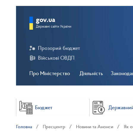
gov.ua
Державні сайти України
Прозорий бюджет
Військові ОВДП
Про Міністерство
Діяльність
Законода
Бюджет
Державний
Головна
Пресцентр
Новини та Анонси
Як о