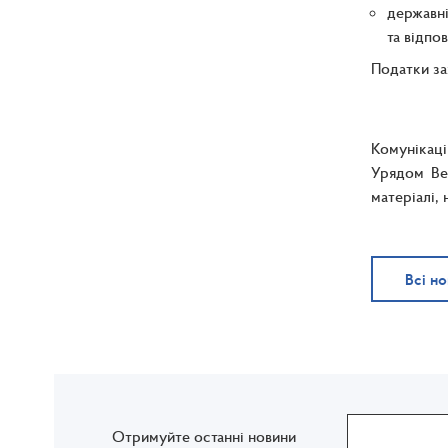
державні
та відпо
Податки за
Комунікаці
Урядом Вел
матеріалі,
Всі н
Отримуйте останні новини