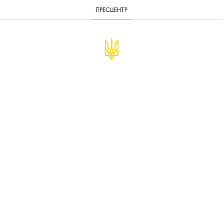
ПРЕСЦЕНТР
© Міністерство фінансів України
infomf@minfin.gov.ua
presa@minfin.gov.ua
+38 (044) 201-56-30
Урядова "гаряча лінія" 1545
Повідомити про корупцію